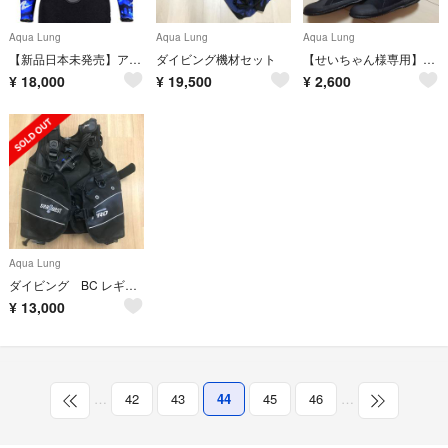
Aqua Lung
Aqua Lung
Aqua Lung
【新品日本未発売】アクアラングダイビング用レディースウエットスーツ3mm
ダイビング機材セット
【せいちゃん様専用】スキューバダイビング ブーツ
¥
18,000
¥
19,500
¥
2,600
Aqua Lung
ダイビング BC レギュレター クエスト ダイビングベル 他
¥
13,000
…
42
43
44
45
46
…