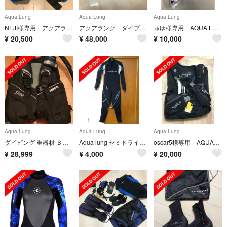
Aqua Lung
Aqua Lung
Aqua Lung
NEJI様専用 アクアラングBC エアソース付き PRO HD サイズSM
アクアラング ダイブコンピュータ（カルムplus＋）
ゅゆ様専用 AQUA LUNG マスク&シュノーケルセット 新品未開封
¥
20,500
¥
48,000
¥
10,000
Aqua Lung
Aqua Lung
Aqua Lung
ダイビング 重器材 ＢＣＤ
Aqua lung セミドライスーツ
oscar5様専用 AQUALUNG アクアラング ディメンションｉ３
¥
28,999
¥
4,000
¥
20,000