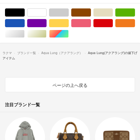
ブラック/黒色系
ホワイト/白色系
グレー/灰色系
ブラウン/茶色系
ベージュ系
グ
ブルー・ネイビー/青色系
パープル/紫色系
イエロー/黄色系
ピンク/桃色系
レッド/赤色系
オ
シルバー/銀色系
ゴールド/金色系
マルチカラー
ラクマ
ブランド一覧
Aqua Lung（アクアラング）
Aqua Lung(アクアラング)の値下げ
アイテム
ページの上へ戻る
注目ブランド一覧