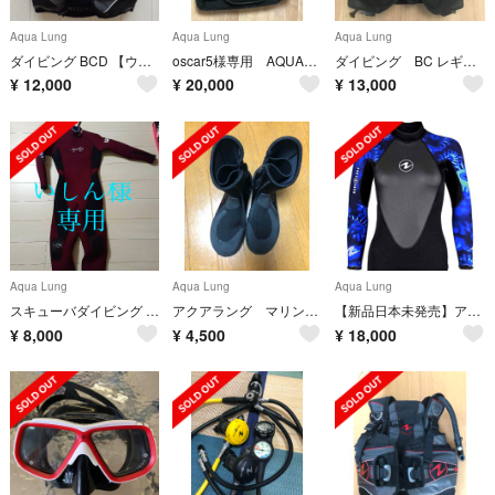
Aqua Lung
Aqua Lung
Aqua Lung
ダイビング BCD 【ウエイトポケットなし】
oscar5様専用 AQUALUNG アクアラング ディメンションｉ３
ダイビング BC レギュレター クエスト ダイビングベル 他
¥
12,000
¥
20,000
¥
13,000
Aqua Lung
Aqua Lung
Aqua Lung
スキューバダイビング ウェットスーツ
アクアラング マリンシューズ➕ココフィン
【新品日本未発売】アクアラングダイビング用レディースウエットスーツ3mm
¥
8,000
¥
4,500
¥
18,000