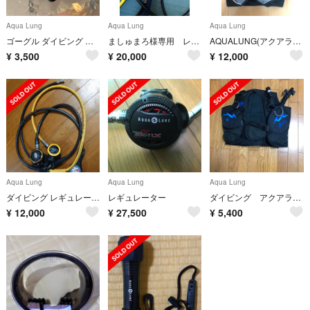
Aqua Lung
Aqua Lung
Aqua Lung
ゴーグル ダイビング シュノーケル レディース AQUALUNG マスク
ましゅまろ様専用 レギュレータ一式とウエイトベルト
AQUALUNG(アクアラング) BCD xsサイズ 美品
¥
3,500
¥
20,000
¥
12,000
Aqua Lung
Aqua Lung
Aqua Lung
ダイビング レギュレーター AQUA LUNG LEGEND
レギュレーター
ダイビング アクアラング BCジャケット 使用頻度少ないです！
¥
12,000
¥
27,500
¥
5,400