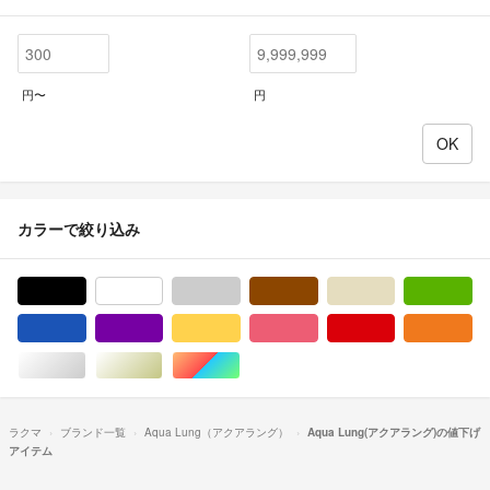
円〜
円
カラーで絞り込み
ブラック/黒色系
ホワイト/白色系
グレー/灰色系
ブラウン/茶色系
ベージュ系
グ
ブルー・ネイビー/青色系
パープル/紫色系
イエロー/黄色系
ピンク/桃色系
レッド/赤色系
オ
シルバー/銀色系
ゴールド/金色系
マルチカラー
ラクマ
ブランド一覧
Aqua Lung（アクアラング）
Aqua Lung(アクアラング)の値下げ
アイテム