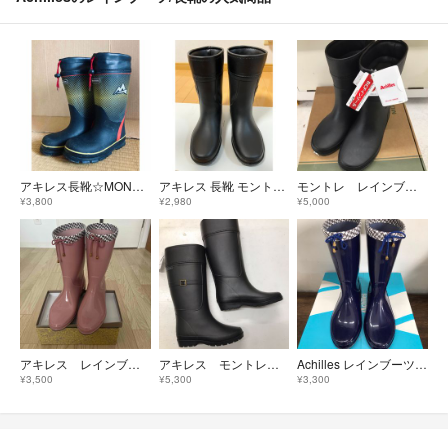
アキレス長靴☆MONTRRE☆レインシューズ
アキレス 長靴 モントレ 防寒 防滑 防水ハーフ丈 FBW1700 FB-170
モントレ レインブーツ サイズ 22.5cm〜23cm 防寒仕様
¥3,800
¥2,980
¥5,000
アキレス レインブーツ
アキレス モントレ レインブーツ サイズS 22.5〜23cm ボアインソール
Achilles レインブーツ オリビア ネイビー 23cmEE
¥3,500
¥5,300
¥3,300