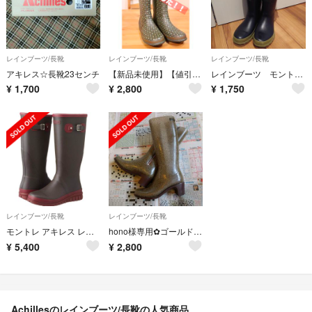
レインブーツ/長靴
レインブーツ/長靴
レインブーツ/長靴
アキレス☆長靴23センチ
【新品未使用】【値引き中！！】軽量！モントレの折りたためるレインブーツ
レインブーツ モントレ Ｍサイズ
¥
1,700
¥
2,800
¥
1,750
レインブーツ/長靴
レインブーツ/長靴
モントレ アキレス レインブーツ ダークブラウン Ｌサイズ 梅雨対策
hono様専用✿ゴールド ラメ ✿ レインブーツ 長靴 amane
¥
5,400
¥
2,800
Achillesのレインブーツ/長靴の人気商品