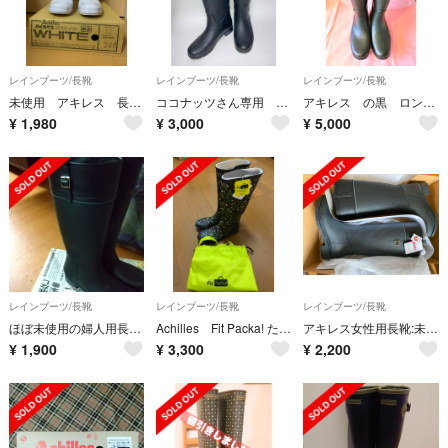
レインブーツ/長靴
レインブーツ/長靴
レインブーツ/長靴
未使用 アキレス 長靴 ハイルクスホワイト 24cm
ココナッツさん専用 ACHILLES REPI レインブーツ 黒 23㎝
アキレス の黒 ロングゴム長靴
¥
1,980
¥
3,000
¥
5,000
レインブーツ/長靴
レインブーツ/長靴
レインブーツ/長靴
ほぼ未使用の婦人用長靴(Achilles)
Achilles Fit Packa! たためるレインブーツ モントレ
アキレス女性用長靴:未使用 24cm
¥
1,900
¥
3,300
¥
2,200