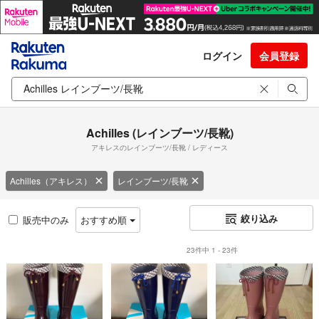
ログイン
会員登録
Achilles (レインブーツ/長靴)
アキレスのレインブーツ/長靴 / レディース
Achilles（アキレス）
レインブーツ/長靴
絞り込み
販売中のみ
おすすめ順
23件中 1 - 23件