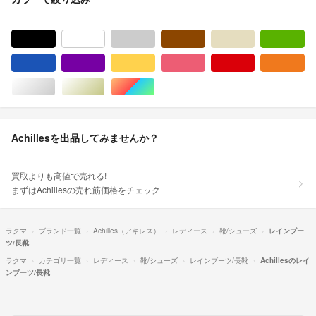
ブラック/黒色系
ホワイト/白色系
グレー/灰色系
ブラウン/茶色系
ベージュ系
グ
ブルー・ネイビー/青色系
パープル/紫色系
イエロー/黄色系
ピンク/桃色系
レッド/赤色系
オ
シルバー/銀色系
ゴールド/金色系
マルチカラー
Achillesを出品してみませんか？
買取よりも高値で売れる!
まずはAchillesの売れ筋価格をチェック
ラクマ
ブランド一覧
Achilles（アキレス）
レディース
靴/シューズ
レインブー
ツ/長靴
ラクマ
カテゴリ一覧
レディース
靴/シューズ
レインブーツ/長靴
Achillesのレイ
ンブーツ/長靴