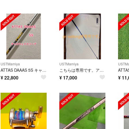
USTMamiya
USTMamiya
USTMa
ATTAS DAAAS 5S キャロウェイスリーブ
こちらは専用です。アッタスキング ゴルフクラブ USTMamiya
¥
22,800
¥
17,000
¥
11,