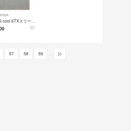
miya
ATTAS cool 6TXスリーブ付き1 W用シャフト
00
57
58
59
…