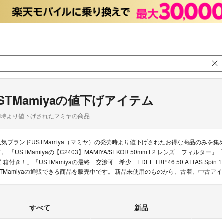
STMamiyaの値下げアイテム
品時より値下げされたマミヤの商品
人気ブランドUSTMamiya（マミヤ）の発売時より値下げされたお得な商品のみを
。 「USTMamiyaの【C2403】MAMIYA/SEKOR 50mm F2 レンズ + フィルター」「U
ズ 箱付き！」「USTMamiyaの最終 交渉可 希少 EDEL TRP 46 50 ATTAS S
STMamiyaの通販できる商品を販売中です。 新品未使用のものから、古着、中古ア
すべて
新品