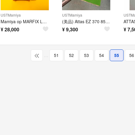
USTMamiya
USTMamiya
USTMa
Mamiya op MARFIX LD20B 海釣り リール
(美品) Attas EZ 370 85s テーラーメイドスリーブ付 シャフト
¥
28,000
¥
9,300
¥
7,5
…
51
52
53
54
55
56