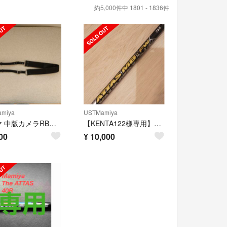
約5,000件中 1801 - 1836件
miya
USTMamiya
マミヤ 中版カメラRB用？ ストラップ 金具付
【KENTA122様専用】マミヤアッタスMB-FW 75X 1015mm
00
¥
10,000