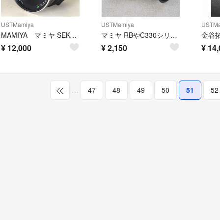
USTMamiya
USTMamiya
USTMa
MAMIYA マミヤ SEKOR C 90mm F3.8 単焦点レンズ
マミヤ RBやC330シリーズ用？ レフトハンドグリップ
¥
12,000
¥
2,150
¥
14,
…
47
48
49
50
51
52