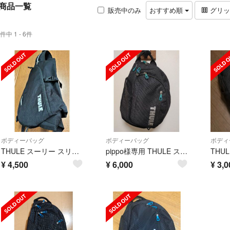
商品一覧
販売中のみ
おすすめ順
グリ
件中 1 - 6件
ボディーバッグ
ボディーバッグ
ボディ
THULE スーリー スリングバッグ／ボディバック
pippo様専用 THULE スーリー クロスオーバー スリングパック 17L
¥
4,500
¥
6,000
¥
3,0