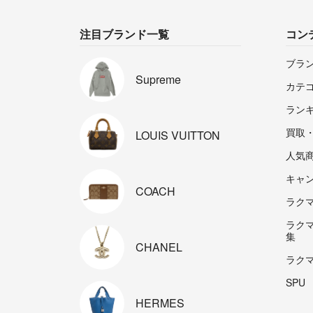
注目ブランド一覧
コン
ブラ
Supreme
カテ
ラン
買取
LOUIS
VUITTON
人気
キャ
COACH
ラクマp
ラク
集
CHANEL
ラク
SPU
HERMES