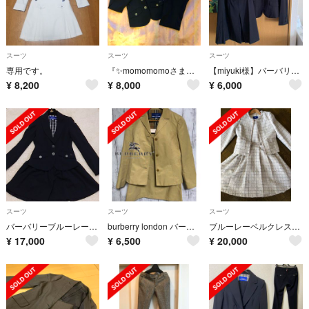
スーツ
スーツ
スーツ
専用です。
『✨momomomoさま限定✨』Burberry ジャケットのみ別売り
【miyuki様】バーバリーブルーレーベルスーツ ジャケット・スカート2点セット
¥
8,200
¥
8,000
¥
6,000
スーツ
スーツ
スーツ
バーバリーブルーレーベル セットアップスーツ
burberry london バーバリーロンドン セットアップ 週末価格
ブルーレーベルクレストブリッジ フォーマルスーツ ツイードセットアップ
¥
17,000
¥
6,500
¥
20,000