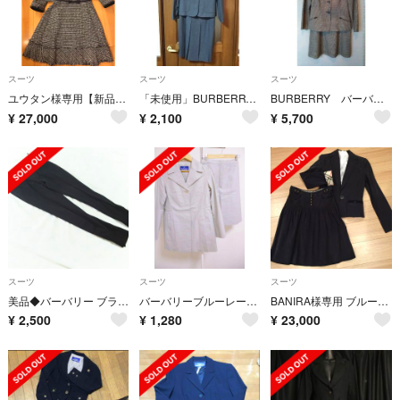
スーツ
スーツ
スーツ
ユウタン様専用【新品】ブルーレーベル クレストブリッジ ツイード セットアップ
「未使用」BURBERRY BLUE LABEL スーツ
BURBERRY バーバリー ブルーレーベル スーツ
¥
27,000
¥
2,100
¥
5,700
スーツ
スーツ
スーツ
美品◆バーバリー ブラックレーベル フォーマル パンツ
バーバリーブルーレーベル☆40723
BANIRA様専用 ブルーレーベルスーツ
¥
2,500
¥
1,280
¥
23,000