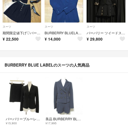
スーツ
スーツ
スーツ
期間限定値下げ♡バーバリー スーツ セットアップ
BURBERRY BLUELABELスーツ美品スカート&ジャケットサイズ38
バーバリー ツイードスーツ ブラック
¥
22,500
¥
14,000
¥
29,800
BURBERRY BLUE LABELのスーツの人気商品
バーバリーブルーレーベル スーツ セットアップ ジャケット スカート 36 34
美品 BURBERRY BLUE LABEL バーバリーブルーレーベル 裏地ノバチェック ダブルジャケット ショートパンツ セットアップ 36 ネイビー レディース 古着 中古 USED
¥15,900
¥17,995