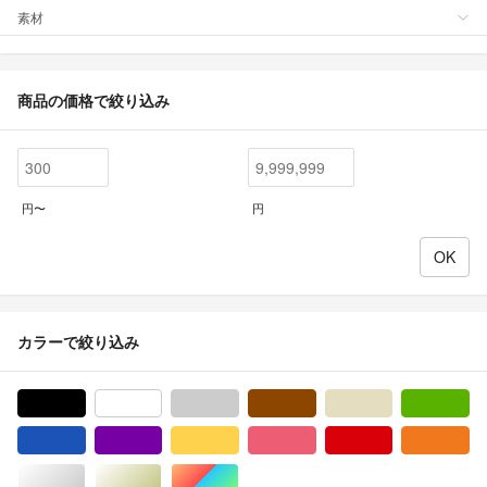
素材
商品の価格で絞り込み
円〜
円
カラーで絞り込み
ブラック/黒色系
ホワイト/白色系
グレー/灰色系
ブラウン/茶色系
ベージュ系
グ
ブルー・ネイビー/青色系
パープル/紫色系
イエロー/黄色系
ピンク/桃色系
レッド/赤色系
オ
シルバー/銀色系
ゴールド/金色系
マルチカラー