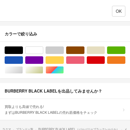
カラーで絞り込み
ブラック/黒色系
ホワイト/白色系
グレー/灰色系
ブラウン/茶色系
ベージュ系
グ
ブルー・ネイビー/青色系
パープル/紫色系
イエロー/黄色系
ピンク/桃色系
レッド/赤色系
オ
シルバー/銀色系
ゴールド/金色系
マルチカラー
BURBERRY BLACK LABELを出品してみませんか？
買取よりも高値で売れる!
まずはBURBERRY BLACK LABELの売れ筋価格をチェック
ラクマ
ブランド一覧
BURBERRY BLACK LABEL（バーバリーブラックレーベル）
メ