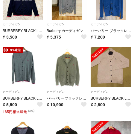
カーディガン
カーディガン
カーディガン
BURBERRY BLACK LABEL 長袖カーディガン 羊毛 ネイビー M
Burberry カーディガン
バーバリー ブラックレーベル ショールカラー リネン カーディガン ブルー系
¥
3,500
¥
5,375
¥
7,200
3%還元
カーディガン
カーディガン
カーディガン
BURBERRY BLACK LABEL バーバリーブラックレーベル カーディガン サイズ:3 グレー メンズ / 241011012539
バーバリーブラックレーベル ショールカラーカーディガン ニット マーク刺繍 3
BURBERRY BLACK LABEL 薄手 カーディガン
¥
5,500
¥
10,900
¥
2,800
(3%)
165円相当還元