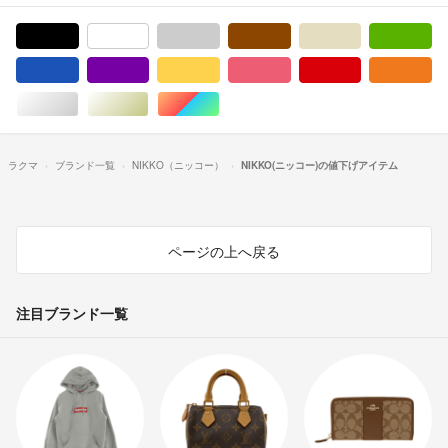
ブラック/黒色系
ホワイト/白色系
グレー/灰色系
ブラウン/茶色系
ベージュ系
グ
ブルー・ネイビー/青色系
パープル/紫色系
イエロー/黄色系
ピンク/桃色系
レッド/赤色系
オ
シルバー/銀色系
ゴールド/金色系
マルチカラー
ラクマ
ブランド一覧
NIKKO（ニッコー）
NIKKO(ニッコー)の値下げアイテム
ページの上へ戻る
注目ブランド一覧