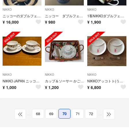
NIKKO
NIKKO
NIKKO
ニッコーのダブルフェニックス 山水シリーズのカップ&ソーサー6客セット
ニッコー ダブルフェニックス スープカップ 希少品
1客NIKKOダブルフェニックス錦山水C&S
¥
16,000
¥
980
¥
1,900
NIKKO
NIKKO
NIKKO
NIKKO JAPAN ニッコー カップ＆ソーサー 2点セット
カップ＆ソーサー かご付き
NIKKOアッコトト(うさぎ) ひとりごはん 2皿、フォーク2本 まとめ売り
¥
1,000
¥
1,200
¥
6,800
…
68
69
70
71
72
…