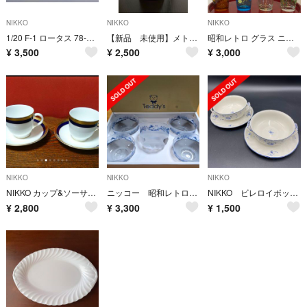
NIKKO
NIKKO
NIKKO
1/20 F-1 ロータス 78-N ラジコン 昭和レトロ
【新品 未使用】メトロノーム
昭和レトロ グラス ニッコー
¥
3,500
¥
2,500
¥
3,000
NIKKO
NIKKO
NIKKO
NIKKO カップ&ソーサー 2客セット
ニッコー 昭和レトロ アイスクリームセット
NIKKO ビレロイボッホ スープカップ＆ソーサ 2客
¥
2,800
¥
3,300
¥
1,500