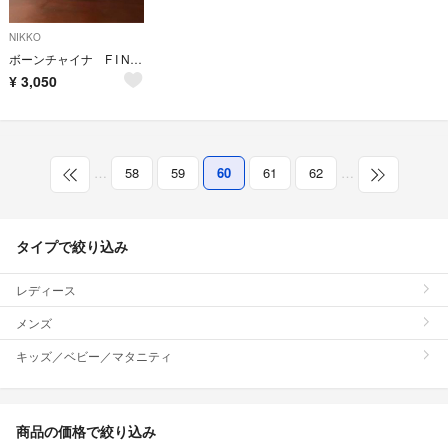
NIKKO
ボーンチャイナ F I NE BONE CH I NAプレート
¥
3,050
…
58
59
60
61
62
…
タイプで絞り込み
レディース
メンズ
キッズ／ベビー／マタニティ
商品の価格で絞り込み