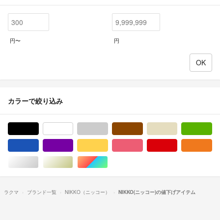
円〜
円
カラーで絞り込み
ブラック/黒色系
ホワイト/白色系
グレー/灰色系
ブラウン/茶色系
ベージュ系
グ
ブルー・ネイビー/青色系
パープル/紫色系
イエロー/黄色系
ピンク/桃色系
レッド/赤色系
オ
シルバー/銀色系
ゴールド/金色系
マルチカラー
ラクマ
ブランド一覧
NIKKO（ニッコー）
NIKKO(ニッコー)の値下げアイテム