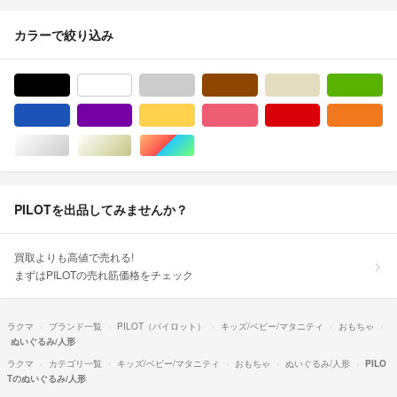
カラーで絞り込み
ブラック/黒色系
ホワイト/白色系
グレー/灰色系
ブラウン/茶色系
ベージュ系
グ
ブルー・ネイビー/青色系
パープル/紫色系
イエロー/黄色系
ピンク/桃色系
レッド/赤色系
オ
シルバー/銀色系
ゴールド/金色系
マルチカラー
PILOTを出品してみませんか？
買取よりも高値で売れる!
まずはPILOTの売れ筋価格をチェック
ラクマ
ブランド一覧
PILOT（パイロット）
キッズ/ベビー/マタニティ
おもちゃ
ぬいぐるみ/人形
ラクマ
カテゴリ一覧
キッズ/ベビー/マタニティ
おもちゃ
ぬいぐるみ/人形
PILO
Tのぬいぐるみ/人形