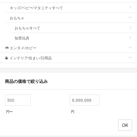
キッズ/ベビー/マタニティすべて
おもちゃ
おもちゃすべて
知育玩具
エンタメ/ホビー
インテリア/住まい/日用品
商品の価格で絞り込み
円〜
円