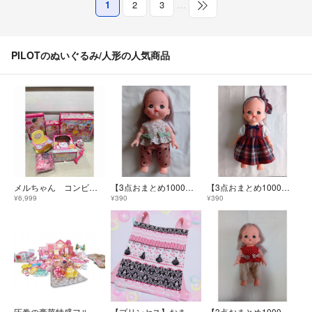
1
2
3
…
PILOTのぬいぐるみ/人形の人気商品
メルちゃん コンビニ トイレ 冷蔵庫 椅子 掃除機
【3点おまとめ1000円】メルちゃん お洋服 No.26
【3点おまとめ1000円】メルちゃん お洋服 No.24
¥6,999
¥390
¥390
​圧巻の豪華特盛フルセット メルちゃん お洋服家具 大量 お世話一式 セット
【プリンセス】おままごと抱っこ紐・メルちゃん抱っこ紐・ぬいぐるみ抱っこ紐
【3点おまとめ1000円】メルちゃん お洋服 No.11