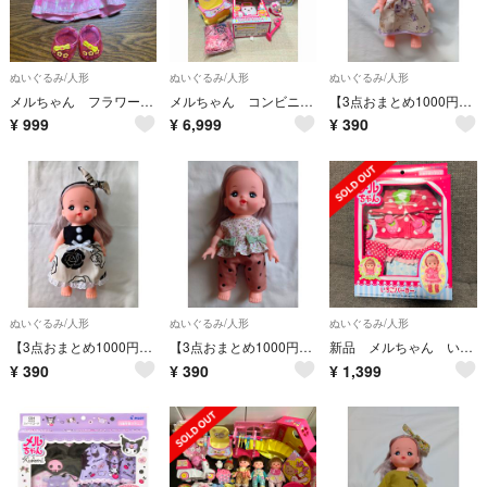
ぬいぐるみ/人形
ぬいぐるみ/人形
ぬいぐるみ/人形
メルちゃん フラワードレス 廃盤品
メルちゃん コンビニ トイレ 冷蔵庫 椅子 掃除機
【3点おまとめ1000円】メルちゃん お洋服 No.29
¥
999
¥
6,999
¥
390
ぬいぐるみ/人形
ぬいぐるみ/人形
ぬいぐるみ/人形
【3点おまとめ1000円】メルちゃん お洋服 No.27
【3点おまとめ1000円】メルちゃん お洋服 No.26
新品 メルちゃん いちごパーカー 服 着せ替え
¥
390
¥
390
¥
1,399