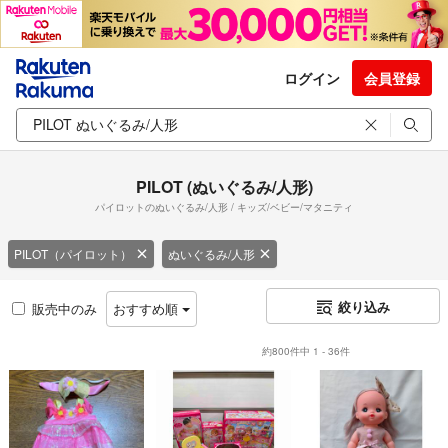
ログイン
会員登録
PILOT (ぬいぐるみ/人形)
パイロットのぬいぐるみ/人形 / キッズ/ベビー/マタニティ
PILOT（パイロット）
ぬいぐるみ/人形
絞り込み
販売中のみ
おすすめ順
約800件中 1 - 36件