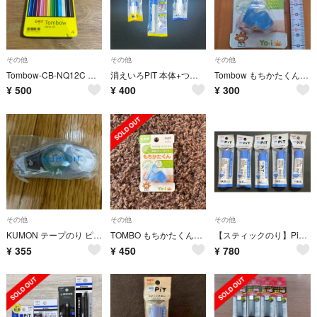
その他
その他
その他
Tombow-CB-NQ12C 色鉛筆
消えいろPIT 本体+つめ替え用4本のセット 新品
Tombow もちかたくん 鉛筆持ち方練習用
¥
500
¥
400
¥
300
その他
その他
その他
KUMON テープのり ピットエアー
TOMBO もちかたくん 右手用
【スティックのり】PiT消えいろ×5個
¥
355
¥
450
¥
780