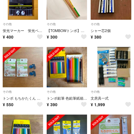
その他
その他
その他
蛍光マーカー 蛍光ペン10色
【TOMBOWトンボ】木物語 HB鉛筆 2本セット
シャー芯2個
¥
400
¥
300
¥
380
その他
その他
その他
トンボ もちかたくん 右手用 2個セットND-KYR(1コ入)
トンボ鉛筆 色鉛筆紙箱 12色
文房具一式
¥
550
¥
390
¥
1,999