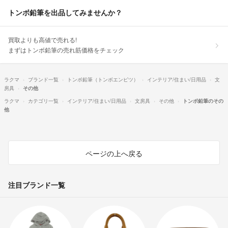
トンボ鉛筆を出品してみませんか？
買取よりも高値で売れる!
まずはトンボ鉛筆の売れ筋価格をチェック
ラクマ
ブランド一覧
トンボ鉛筆（トンボエンピツ）
インテリア/住まい/日用品
文
房具
その他
ラクマ
カテゴリ一覧
インテリア/住まい/日用品
文房具
その他
トンボ鉛筆のその
他
ページの上へ戻る
注目ブランド一覧