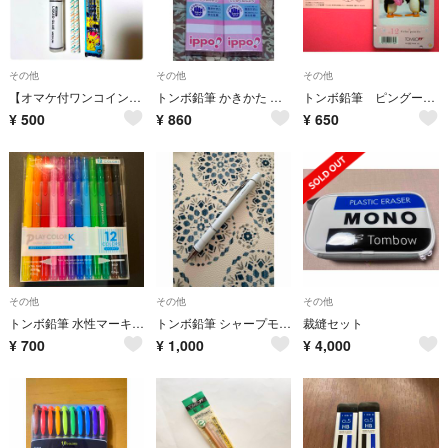
その他
その他
その他
【オマケ付ワンコイン】ポケモンかきかた鉛筆&もちかた鉛筆 セット
トンボ鉛筆 かきかた えんぴつ ippo 低学年用 12本入 x 2箱 2B
トンボ鉛筆 ピングー 色鉛筆 １２色セット
¥
500
¥
860
¥
650
その他
その他
その他
トンボ鉛筆 水性マーキングペン プレイカラーK 12色セット Tombow-GC
トンボ鉛筆 シャープモノグラフG42 ブルー パック Tombow-DPA-15
裁縫セット
¥
700
¥
1,000
¥
4,000