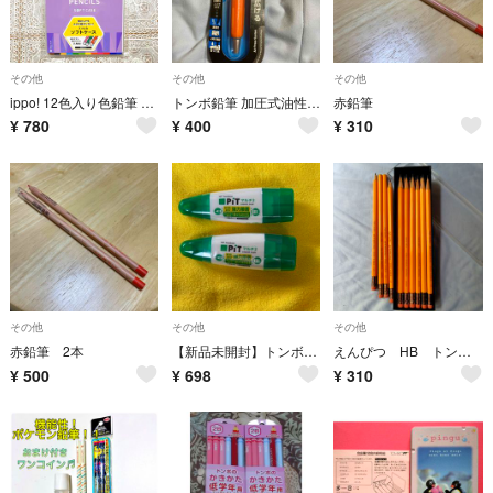
その他
その他
その他
ippo! 12色入り色鉛筆 ソフトケース パープル
トンボ鉛筆 加圧式油性ボールペン エアプレス オレンジ Tombow
赤鉛筆
¥
780
¥
400
¥
310
その他
その他
その他
赤鉛筆 2本
【新品未開封】トンボ鉛筆 PiTマルチ2 強力接着＆貼ってはがせる！2本セット
えんぴつ HB トンボ Tombow 2558 1ダース＋バラ5本
¥
500
¥
698
¥
310