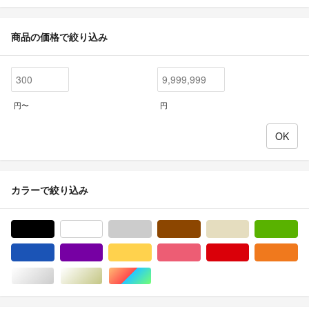
商品の価格で絞り込み
円〜
円
カラーで絞り込み
ブラック/黒色系
ホワイト/白色系
グレー/灰色系
ブラウン/茶色系
ベージュ系
グ
ブルー・ネイビー/青色系
パープル/紫色系
イエロー/黄色系
ピンク/桃色系
レッド/赤色系
オ
シルバー/銀色系
ゴールド/金色系
マルチカラー