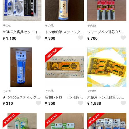
その他
その他
その他
MONO文房具セット（消しゴム、修正テープ、テープのり、シャープペンシル）
トンボ鉛筆 スティックのり 消えいろピットS
シャープペン替芯 0.5mm ×6cm HB 60本入り×7袋 トンボ鉛筆
¥
1,100
¥
300
¥
700
その他
その他
その他
★Tombowスティックのり
昭和レトロ トンボ鉛筆 TOMBOW 8900 HB 1ダース
未使用 トンボ鉛筆 60本セット H 5ダース 筆記用具 勉強 えんぴつ 学習
¥
310
¥
350
¥
1,888