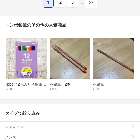
1
2
3
…
トンボ鉛筆のその他の人気商品
ippo! 12色入り色鉛筆 ソフトケース パープル
赤鉛筆 2本
赤鉛筆
¥780
¥500
¥310
タイプで絞り込み
レディース
メンズ