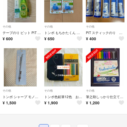
その他
その他
その他
テープのり ピット PiT タックC 限定 ドラえもん
トンボ もちかたくん 右手用 ND-KYR(1コ入) 2個セット
PiT スティックのり 5本セット
¥
600
¥
650
¥
400
その他
その他
その他
トンボ シャープ モノグラフ DPA-136I
トンボ色鉛筆12色 おでかケース付＋万年筆ALWAYS
筆之助しっかり仕立て10C WS-BH10C
¥
1,500
¥
1,900
¥
1,200