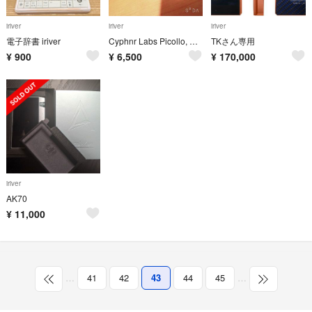
iriver
iriver
iriver
電子辞書 iriver
Cyphnr Labs Picollo, DAC 値下げ不可
TKさん専用
¥
900
¥
6,500
¥
170,000
iriver
AK70
¥
11,000
…
41
42
43
44
45
…