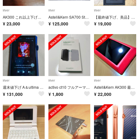
iriver
iriver
iriver
AK300 これ以上下げれません。
Astell&Kern SA700 Stainless Steel iriver
【最終値下げ、美品】Astell&Kern AK100II
¥
23,000
¥
125,000
¥
19,000
iriver
iriver
iriver
週末値下げ A＆ultima SP1000M Lapis blue
activo ct10 フルアーマーケース クリア 新品未開封
Astell&Kern AK300 最終値下げ
¥
131,000
¥
1,800
¥
22,000