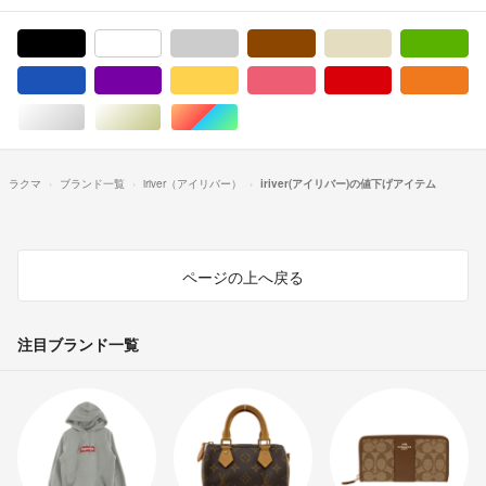
ブラック/黒色系
ホワイト/白色系
グレー/灰色系
ブラウン/茶色系
ベージュ系
グ
ブルー・ネイビー/青色系
パープル/紫色系
イエロー/黄色系
ピンク/桃色系
レッド/赤色系
オ
シルバー/銀色系
ゴールド/金色系
マルチカラー
ラクマ
ブランド一覧
iriver（アイリバー）
iriver(アイリバー)の値下げアイテム
ページの上へ戻る
注目ブランド一覧