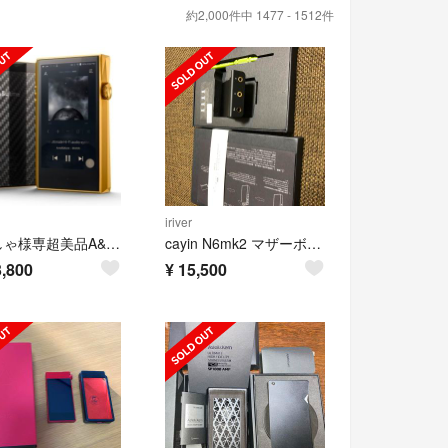
約2,000件中 1477 - 1512件
iriver
しゃしゃ様専超美品A&ultima SP1000M GOLD 日本200台限定品
cayin N6mk2 マザーボードA01
,800
¥
15,500