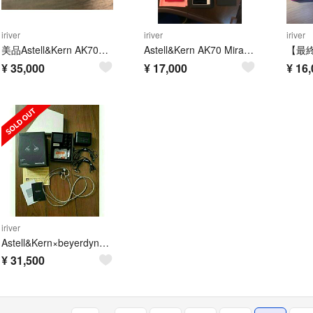
iriver
iriver
iriver
美品Astell&Kern AK70MkⅡ （アステルアンドケルン）
Astell&Kern AK70 Mirage White レザーケース付き
¥
35,000
¥
17,000
¥
16,
iriver
Astell&Kern×beyerdynamic AK T8iE リケーブル
¥
31,500