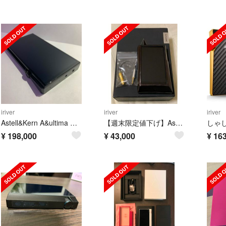
iriver
iriver
iriver
Astell&Kern A&ultima SP1000 Onyx Black
【週末限定値下げ】Astell&Kern AK320 128GB ガンメタル
¥
198,000
¥
43,000
¥
163