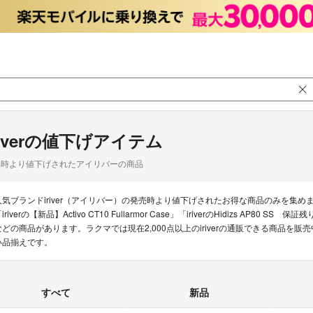
riverの値下げアイテム
品時より値下げされたアイリバーの商品
人気ブランドiriver（アイリバー）の発売時より値下げされたお得な商品のみを集
iriverの【新品】Activo CT10 Fullarmor Case」「iriverのHidizs AP80 SS 保証残りあ
などの商品があります。ラクマでは現在2,000点以上のiriverの通販できる商品を
い品揃えです。
すべて
新品