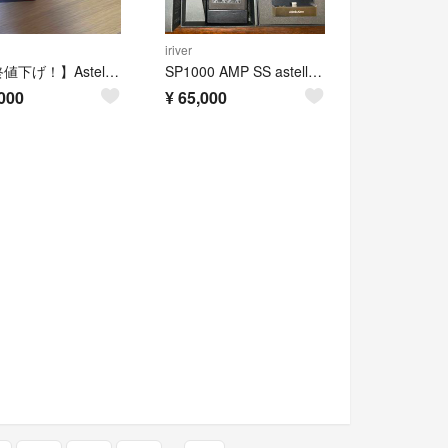
iriver
【最終値下げ！】Astell&Kern AK100Ⅱ RedHot
SP1000 AMP SS astell&kern iriver 最終値下げ
000
¥
65,000