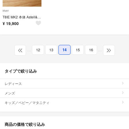
iriver
T8IE MK2 本体 Astell&Kern T8iE
¥
19,900
…
12
13
14
15
16
…
タイプで絞り込み
レディース
メンズ
キッズ／ベビー／マタニティ
商品の価格で絞り込み