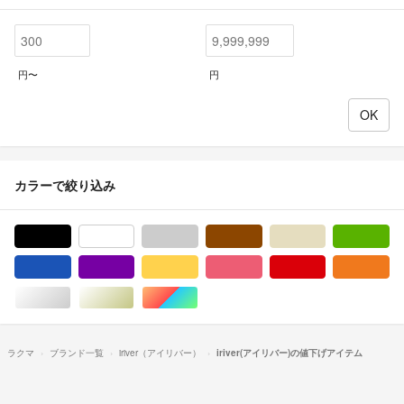
円〜
円
カラーで絞り込み
ブラック/黒色系
ホワイト/白色系
グレー/灰色系
ブラウン/茶色系
ベージュ系
グ
ブルー・ネイビー/青色系
パープル/紫色系
イエロー/黄色系
ピンク/桃色系
レッド/赤色系
オ
シルバー/銀色系
ゴールド/金色系
マルチカラー
ラクマ
ブランド一覧
iriver（アイリバー）
iriver(アイリバー)の値下げアイテム