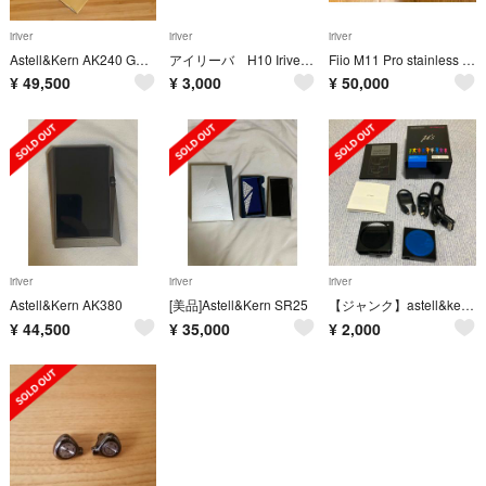
iriver
iriver
iriver
Astell&Kern AK240 GOLD
アイリーバ H10 Iriver クレードル付属 バラ売り可能
Fiio M11 Pro stainless steel Edition 中古
¥
49,500
¥
3,000
¥
50,000
iriver
iriver
iriver
Astell&Kern AK380
[美品]Astell&Kern SR25
【ジャンク】astell&kern AK10 ラブライブ！エディション 園田海未
¥
44,500
¥
35,000
¥
2,000