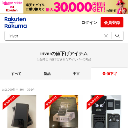
ログイン
会員登録
iriverの値下げアイテム
出品時より値下げされたアイリバーの商品
すべて
新品
中古
値下げ
約2,000件中 361 - 396件