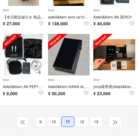
iriver
iriver
iriver
【本日限定値引き 美品】SR15 Astell & kern DAP
astell&kern acro ca1000 美品
Astell&Kern AK ZERO1
¥
27,000
¥
138,000
¥
40,000
iriver
iriver
iriver
Astell&Kern AK PEP11 mmcx 4.4mm 5極
Astell&Kern KANN ALPHA 64G Onyx Black
(onp様専用)Astell&Kern イヤホン AK-T8IE-BLK
¥
9,000
¥
50,200
¥
23,000
…
9
10
11
12
13
…