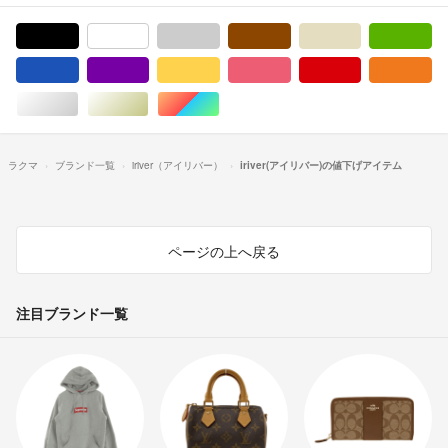
ブラック/黒色系
ホワイト/白色系
グレー/灰色系
ブラウン/茶色系
ベージュ系
グ
ブルー・ネイビー/青色系
パープル/紫色系
イエロー/黄色系
ピンク/桃色系
レッド/赤色系
オ
シルバー/銀色系
ゴールド/金色系
マルチカラー
ラクマ
ブランド一覧
iriver（アイリバー）
iriver(アイリバー)の値下げアイテム
ページの上へ戻る
注目ブランド一覧