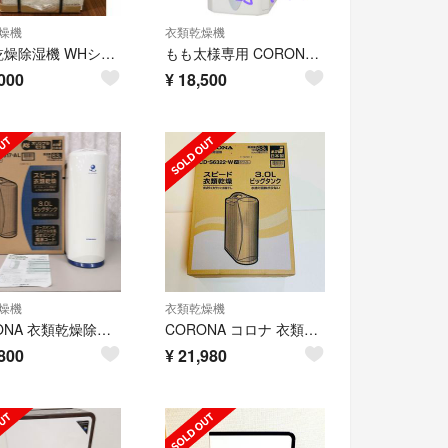
燥機
衣類乾燥機
衣類乾燥除湿機 WHシリーズ クリスタルホワイト
もも太様専用 CORONACDM-1422冷風・衣類乾燥除湿機
000
¥
18,500
燥機
衣類乾燥機
CORONA 衣類乾燥除湿機 CD-KS6317
CORONA コロナ 衣類乾燥除湿機 CD-S6322-W コンプレッサー方式
800
¥
21,980