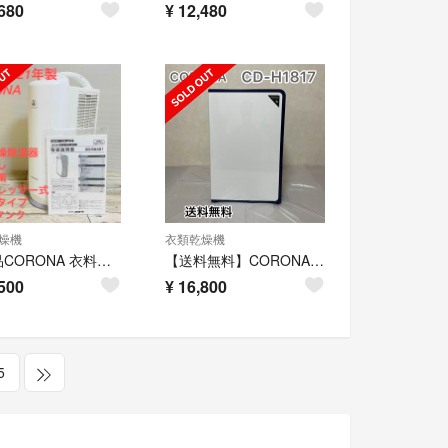
680
¥
12,480
燥機
衣類乾燥機
極美品CORONA 衣料乾燥除湿器 21年製 CD-S6321 コンプレッサー式
【送料無料】CORONA コロナ 衣類乾燥除湿機 CD-H1817
500
¥
16,800
5