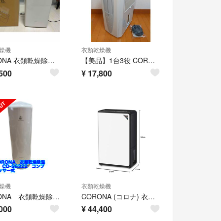
燥機
衣類乾燥機
CORONA 衣類乾燥除湿機 CD-HW1223-W
【美品】1台3役 CORONA どこでもクーラー 冷風・衣類乾燥除湿機
500
¥
17,800
燥機
衣類乾燥機
CORONA 衣類乾燥除湿機 CD-S6322 コンプレッサー式 2022年製
CORONA (コロナ) 衣類乾燥除湿機
000
¥
44,400