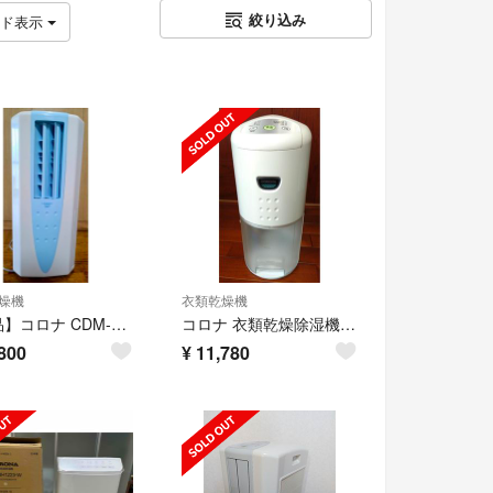
絞り込み
ッド表示
燥機
衣類乾燥機
【美品】コロナ CDM-1023 冷風 衣類乾燥除湿機
コロナ 衣類乾燥除湿機 送風 機能付き CD-P6319
800
¥
11,780