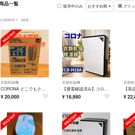
商品一覧
販売中のみ
おすすめ順
グリ
約100件中 1 - 36件
衣類乾燥機
衣類乾燥機
衣類乾
CORONA どこでもクーラー 冷風 衣類乾燥 除湿機 スカイブルー CDM-1021-AS
【通電確認済み】コロナ CD-H18A 衣類乾燥除湿機 #71710
¥
20,000
¥
18,980
¥
22,