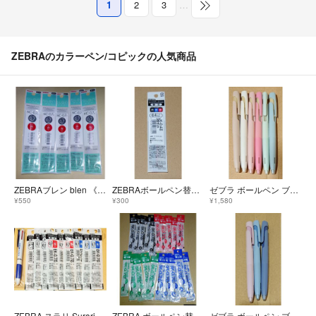
1
2
3
…
ZEBRAのカラーペン/コピックの人気商品
ZEBRAブレン blen 《単色用》替芯NC-0.7赤5本
ZEBRAボールペン替芯JK-0.4 サラサ3・多色用
ゼブラ ボールペン ブレン blen 限定カラー軸 6本セット
¥550
¥300
¥1,580
ZEBRA スラリ Surari本体1本+替芯（黒赤青0.7）各3本10点セ
ZEBRA ボールペン替芯 SK－0.7 黒赤青緑各5本 計20本セット
ゼブラ ボールペン ブレン blen 限定 フォービジネス 3本セット