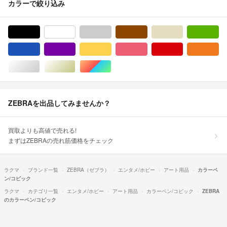
カラーで絞り込み
ブラック/黒色系
ホワイト/白色系
グレー/灰色系
ブラウン/茶色系
ベージュ系
グ
ブルー・ネイビー/青色系
パープル/紫色系
イエロー/黄色系
ピンク/桃色系
レッド/赤色系
オ
シルバー/銀色系
ゴールド/金色系
マルチカラー
ZEBRAを出品してみませんか？
買取よりも高値で売れる!
まずはZEBRAの売れ筋価格をチェック
ラクマ
ブランド一覧
ZEBRA（ゼブラ）
エンタメ/ホビー
アート用品
カラーペ
ン/コピック
ラクマ
カテゴリ一覧
エンタメ/ホビー
アート用品
カラーペン/コピック
ZEBRA
のカラーペン/コピック