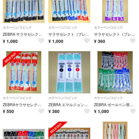
カラーペン/コピック
カラーペン/コピック
カラーペン/コピック
ZEBRA サラサセレクト（プレフィール）替芯 NJK-0.4芯 黒10本
サラサセレクト（プレフィール） 替芯 NJK-0.5芯 黒赤青 各3本
サラサセレクト（プレフィール）替芯 NJK-0.3芯 紫3本
¥
1,080
¥
1,000
¥
360
カラーペン/コピック
カラーペン/コピック
カラーペン/コピック
ZEBRAサラサセレクト（プレフィール）替芯 NJK-0.5芯 レッド5本
ZEBRA エマルジョンボールペンblen ブレン多色用替芯（0.7）3色
ZEBRA ボールペン替芯 SK－0.7 黒赤青緑各5本 計20本セット
¥
550
¥
380
¥
1,080