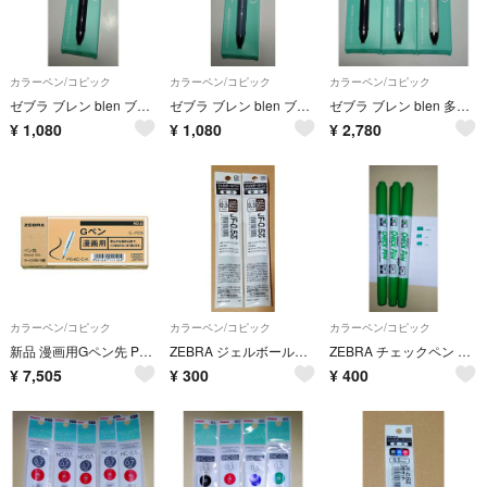
カラーペン/コピック
カラーペン/コピック
カラーペン/コピック
ゼブラ ブレン blen ブレン4＋S（0.7）黒
ゼブラ ブレン blen ブレン4＋S（0.7）ブルーグレー
ゼブラ ブレン blen 多色多機能 ブレン4＋S（0.7）黒・ブルーグレー・白
¥
1,080
¥
1,080
¥
2,780
カラーペン/コピック
カラーペン/コピック
カラーペン/コピック
新品 漫画用Gペン先 PG-6C-CK 100本入 プロ仕様 耐久性向上
ZEBRA ジェルボールペン替芯 JF-0.5 ブラウングレー 2本
ZEBRA チェックペン 緑 3本
¥
7,505
¥
300
¥
400