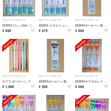
カラーペン/コピック
カラーペン/コピック
カラーペン/コピック
ZEBRAブレン blen 《単色用》替芯NC-0.7赤5本
ZEBRA エマルジョンボールペン blen ブレン 多色用替芯（0.5）4色
ZEBRAボールペン替芯JK-0.5 サラサ3用 黒赤青各1本入りパック
¥
550
¥
475
¥
300
カラーペン/コピック
カラーペン/コピック
カラーペン/コピック
ゼブラ ボールペン ブレン blen 限定カラー軸 6本セット インクは黒
ZEBRAボールペン替芯JK-0.4 サラサ3・多色用
ZEBRAサラサセレクト（プレフィール）替芯 NJK-03 レッドオレンジ3本
¥
1,580
¥
300
¥
360