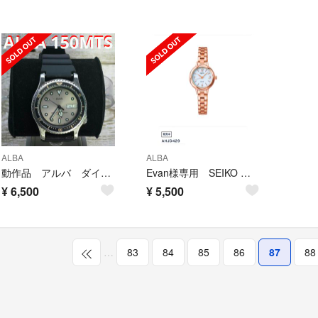
ALBA
ALBA
動作品 アルバ ダイバー 150MTS 腕時計 セイコー ALBA 定価3万円
Evan様専用 SEIKO アンジェーヌ レディースウォッチ
¥
6,500
¥
5,500
…
83
84
85
86
87
88