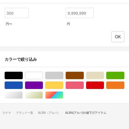
円〜
円
カラーで絞り込み
ブラック/黒色系
ホワイト/白色系
グレー/灰色系
ブラウン/茶色系
ベージュ系
グ
ブルー・ネイビー/青色系
パープル/紫色系
イエロー/黄色系
ピンク/桃色系
レッド/赤色系
オ
シルバー/銀色系
ゴールド/金色系
マルチカラー
ラクマ
ブランド一覧
ALBA（アルバ）
ALBA(アルバ)の値下げアイテム