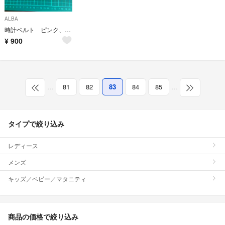
ALBA
時計ベルト ピンク、ホワイト2本セット
¥
900
…
81
82
83
84
85
…
タイプで絞り込み
レディース
メンズ
キッズ／ベビー／マタニティ
商品の価格で絞り込み