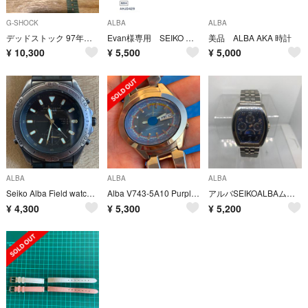
G-SHOCK
ALBA
ALBA
デッドストック 97年製 ALBA アルバ トレイルマスター vintage
Evan様専用 SEIKO アンジェーヌ レディースウォッチ
美品 ALBA AKA 時計
¥
10,300
¥
5,500
¥
5,000
ALBA
ALBA
ALBA
Seiko Alba Field watch V601-6050
Alba V743-5A10 Purple light blue
アルバSEIKOALBAムーンスクエア
¥
4,300
¥
5,300
¥
5,200