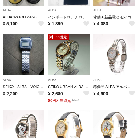
ALBA
ALBA
ALBA
ALBA WATCH W626 マライアキャリー シルバー
インポートロッサ ロッサアルバ タイトスカート XL 黒 シャーリング ギャザー
稼働★新品電池 セイコー ALBA クォーツ アラビア数字 コンビカラー 腕時計
¥
5,100
¥
1,399
¥
4,080
3%還元
ALBA
ALBA
ALBA
SEIKO ALBA VOICE ALARM Y824-4000 ジャンク
SEIKO URBAN ALBA 腕時計 クォーツ V701-1740 稼働品
稼働品 ALBA アルバ レディース腕時計 ソーラー SEIKO セイコー
¥
2,200
¥
2,680
¥
4,900
(3%)
80円相当還元