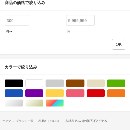
商品の価格で絞り込み
円〜
円
カラーで絞り込み
ブラック/黒色系
ホワイト/白色系
グレー/灰色系
ブラウン/茶色系
ベージュ系
グ
ブルー・ネイビー/青色系
パープル/紫色系
イエロー/黄色系
ピンク/桃色系
レッド/赤色系
オ
シルバー/銀色系
ゴールド/金色系
マルチカラー
ラクマ
ブランド一覧
ALBA（アルバ）
ALBA(アルバ)の値下げアイテム