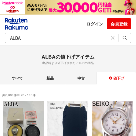
ログイン
会員登録
ALBAの値下げアイテム
出品時より値下げされたアルバの商品
すべて
新品
中古
値下げ
約8,000件中 73 - 108件