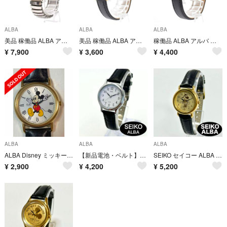
ALBA
ALBA
ALBA
美品 稼働品 ALBA アルバ メンズ腕時計 ミッキー スケルトン
美品 稼働品 ALBA アルバ SEIKO レディース腕時計 ゴールド ホワイト
稼働品 ALBA アルバ レディース腕時計 ミッキーマウス ディズニー ゴールド
¥
7,900
¥
3,600
¥
4,400
ALBA
ALBA
ALBA
ALBA Disney ミッキーマウス 腕時計 クォーツ
【新品電池・ベルト】SEIKO ALBA QZ ホワイト レディース 時計 稼働
SEIKO セイコー ALBA アルバ クォーツ ゴールド ミニーマウス レディース 腕時計 稼働品 新品電池 新品社外ベルト
¥
2,900
¥
4,200
¥
5,200