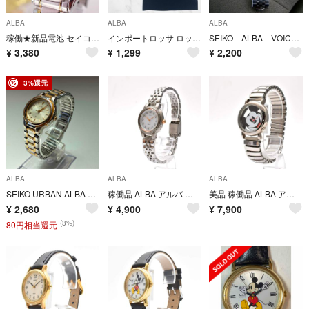
ALBA
ALBA
ALBA
稼働★新品電池 セイコー ALBA クォーツ アラビア数字 コンビカラー 腕時計
インポートロッサ ロッサアルバ タイトスカート XL 黒 シャーリング ギャザー
SEIKO ALBA VOICE ALARM Y824-4000 ジャンク
¥
3,380
¥
1,299
¥
2,200
3%還元
ALBA
ALBA
ALBA
SEIKO URBAN ALBA 腕時計 クォーツ V701-1740 稼働品
稼働品 ALBA アルバ レディース腕時計 ソーラー SEIKO セイコー
美品 稼働品 ALBA アルバ メンズ腕時計 ミッキー スケルトン
¥
2,680
¥
4,900
¥
7,900
(3%)
80円相当還元