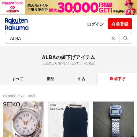
ログイン
会員登録
ALBAの値下げアイテム
出品時より値下げされたアルバの商品
すべて
新品
中古
値下げ
約8,000件中 73 - 108件