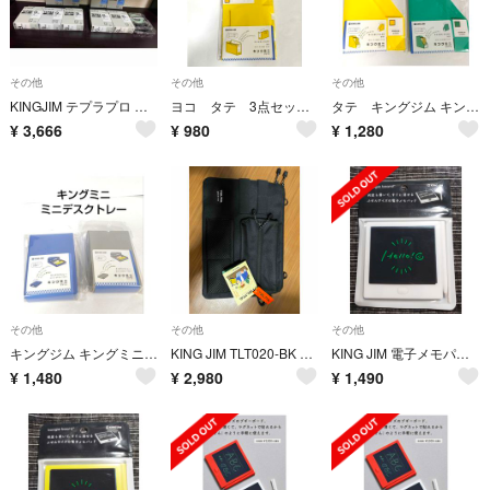
その他
その他
その他
KINGJIM テプラプロ テープカートリッジ 白 青 6mm 9mm 計×10
ヨコ タテ 3点セット キングジム キングミニ ミニGボックスPP
タテ キングジム キングミニ ミニGボックスPP ４点セット
¥
3,666
¥
980
¥
1,280
その他
その他
その他
キングジム キングミニシリーズ ミニトレー ブルー、グレー２点セット
KING JIM TLT020-BK マルチケース
KING JIM 電子メモパッド ホワイト
¥
1,480
¥
2,980
¥
1,490