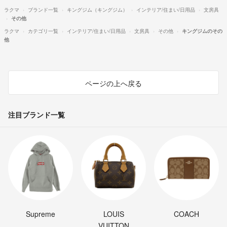
ラクマ
ブランド一覧
キングジム（キングジム）
インテリア/住まい/日用品
文房具
その他
ラクマ
カテゴリ一覧
インテリア/住まい/日用品
文房具
その他
キングジムのその
他
ページの上へ戻る
注目ブランド一覧
Supreme
LOUIS
COACH
VUITTON