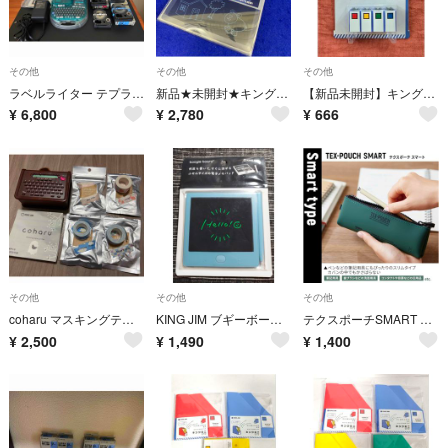
その他
その他
その他
ラベルライター テプラPRO SR232 KING JIM セット
新品★未開封★キングジム 電子メモパッド 「ブギーボード(boogie board)」 BB-1GX (黒) ブラック
【新品未開封】キングファイルクリップ Mサイズ
¥
6,800
¥
2,780
¥
666
その他
その他
その他
coharu マスキングテーププリンター テープ付き
KING JIM ブギーボード 電子メモパッド BB-12 ブルー
テクスポーチSMART TXP600-KH
¥
2,500
¥
1,490
¥
1,400