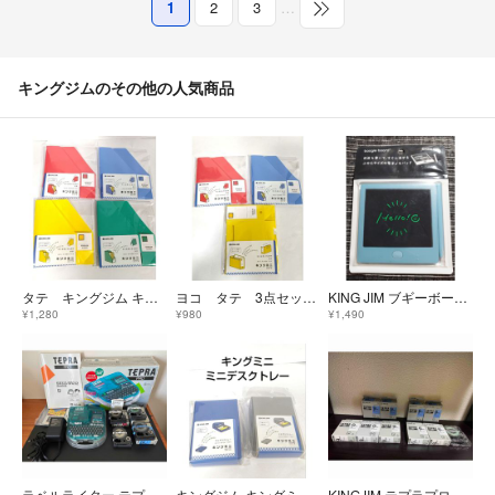
1
2
3
…
キングジムのその他の人気商品
タテ キングジム キングミニ ミニGボックスPP ４点セット
ヨコ タテ 3点セット キングジム キングミニ ミニGボックスPP
KING JIM ブギーボード 電子メモパッド BB-12 ブルー
¥1,280
¥980
¥1,490
ラベルライター テプラPRO SR232 KING JIM セット
キングジム キングミニシリーズ ミニトレー ブルー、グレー２点セット
KINGJIM テプラプロ テープカートリッジ 白 青 6mm 9mm 計×10