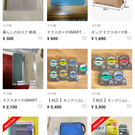
その他
その他
その他
暮らしのキロク 映画 movie 付箋 キングジム 12枚
テクスポーチSMART TXP600-KH
キング テクスポーチBOX TXP500-BE
¥
300
¥
600
¥
1,690
その他
その他
その他
テクスポーチSMART TXP600-BE キングジム
【 純正 】キングジム(Kingjim) テプラPROテープカートリッジ
【 純正 】キングジム(Kingjim) テプラPROテープカートリッジ
¥
2,100
¥
5,400
¥
3,500