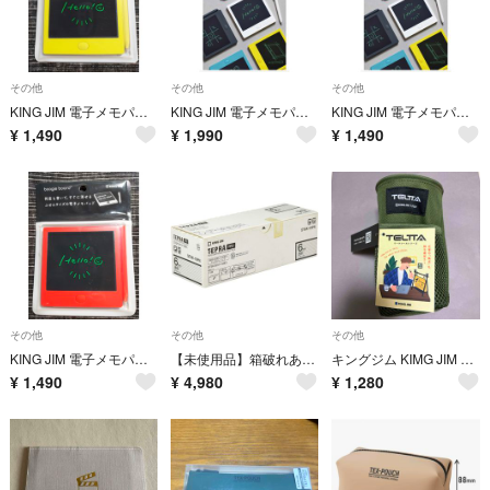
その他
その他
その他
KING JIM 電子メモパッド イエロー
KING JIM 電子メモパッド ブルー
KING JIM 電子メモパッド イエロー
¥
1,490
¥
1,990
¥
1,490
その他
その他
その他
KING JIM 電子メモパッド ORANGE
【未使用品】箱破れあり キングジム テプラPROテープカートリッジ エコパック10個入 6mm 透明ラベル/黒文字 長さ8m ST6K-10PN
キングジム KIMG JIM TLT030-BK テルッタ マルチポーチ
¥
1,490
¥
4,980
¥
1,280