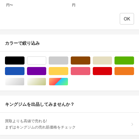
円〜
円
カラーで絞り込み
ブラック/黒色系
ホワイト/白色系
グレー/灰色系
ブラウン/茶色系
ベージュ系
グ
ブルー・ネイビー/青色系
パープル/紫色系
イエロー/黄色系
ピンク/桃色系
レッド/赤色系
オ
シルバー/銀色系
ゴールド/金色系
マルチカラー
キングジムを出品してみませんか？
買取よりも高値で売れる!
まずはキングジムの売れ筋価格をチェック