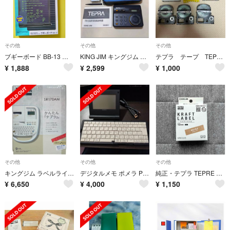
その他
その他
その他
ブギーボード BB-13 クロ
KING JIM キングジム TR 55R テプラ レトロ 動作確認済
テプラ テープ TEPRA キングジム
¥
1,888
¥
2,599
¥
1,000
その他
その他
その他
キングジム ラベルライター テプラ PRO SR170AM ホワイト 家電 電化製品 【新品】 12602K6
デジタルメモ ポメラ POMERA DM5 クールブラック(1台)
純正・テプラ TEPRE クラフトラベル/クラフト紙・ベージュホワイトインク
¥
6,650
¥
4,000
¥
1,150