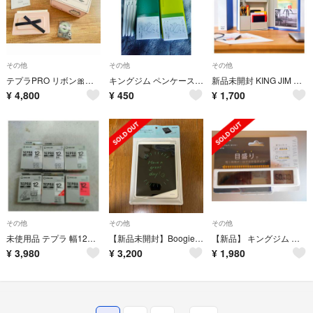
その他
その他
その他
テプラPRO リボン🎀 〜未使用〜
キングジム ペンケース フェイバリッツ 緑と黄色 2個組 他
新品未開封 KING JIM キングファイル そっくり 収納ボックス 付録
¥
4,800
¥
450
¥
1,700
その他
その他
その他
未使用品 テプラ 幅12mm テープカートリッジ 4色6本セット【送料無料】【メール便でお送りします】代引き不可
【新品未開封】Boogie Board BB-17 シロ
【新品】 キングジム ビジュアルバータイマー VBT10 -W 白
¥
3,980
¥
3,200
¥
1,980