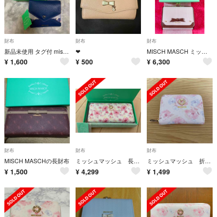
財布
財布
財布
新品未使用 タグ付 misch masch
❤︎
MISCH MASCH ミッシュマッシュフェリカ がま口ウォレット ミニ財布
¥
1,600
¥
500
¥
6,300
財布
財布
財布
MISCH MASCHの長財布
ミッシュマッシュ 長財布
ミッシュマッシュ 折り財布 カードケース
¥
1,500
¥
4,299
¥
1,499