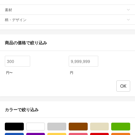
素材
柄・デザイン
商品の価格で絞り込み
円〜
円
カラーで絞り込み
ブラック/黒色系
ホワイト/白色系
グレー/灰色系
ブラウン/茶色系
ベージュ系
グ