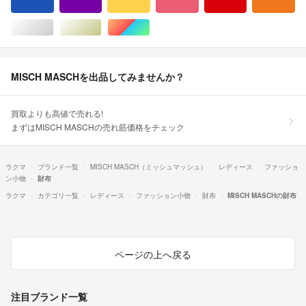
ブルー・ネイビー/青色系
パープル/紫色系
イエロー/黄色系
ピンク/桃色系
レッド/赤色系
オ
シルバー/銀色系
ゴールド/金色系
マルチカラー
MISCH MASCHを出品してみませんか？
買取よりも高値で売れる!
まずはMISCH MASCHの売れ筋価格をチェック
ラクマ
ブランド一覧
MISCH MASCH（ミッシュマッシュ）
レディース
ファッショ
ン小物
財布
ラクマ
カテゴリ一覧
レディース
ファッション小物
財布
MISCH MASCHの財布
ページの上へ戻る
注目ブランド一覧