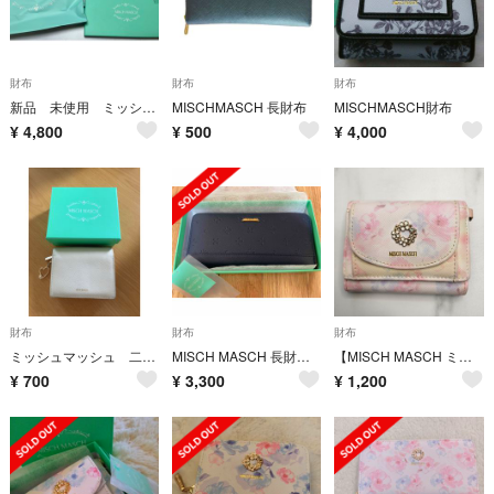
財布
財布
財布
新品 未使用 ミッシュマッシュ 長財布 ピンク タグ付 箱付 紙袋付
MISCHMASCH 長財布
MISCHMASCH財布
¥
4,800
¥
500
¥
4,000
財布
財布
財布
ミッシュマッシュ 二つ折り財布
MISCH MASCH 長財布 新品未使用 タグ付き
【MISCH MASCH ミッシュマッシュ】レディース お財布 サイフ ピンク系
¥
700
¥
3,300
¥
1,200