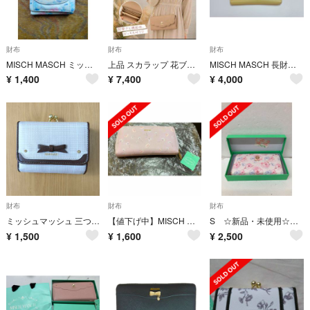
財布
財布
財布
MISCH MASCH ミッシュマッシュ 三つ折り財布 花柄 フラワーモチーフ
上品 スカラップ 花ブローチ付 チェーン 長財布 未使用 美品
MISCH MASCH 長財布 かぶせタイプ イエロー
¥
1,400
¥
7,400
¥
4,000
財布
財布
財布
ミッシュマッシュ 三つ折財布 ガマ口 レディース
【値下げ中】MISCH MASCH 長財布
S ☆新品・未使用☆MISCH MASCH 長財布 箱付き 花柄
¥
1,500
¥
1,600
¥
2,500