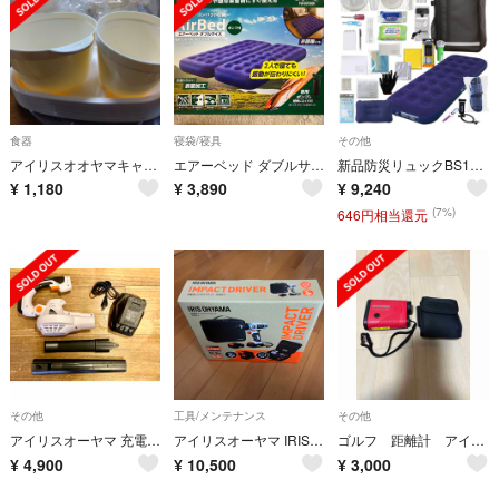
食器
寝袋/寝具
その他
アイリスオオヤマキャンプ食器
エアーベッド ダブルサイズ(1台)
新品防災リュックBS131、31点エアーベッド付き撥水加工
¥
1,180
¥
3,890
¥
9,240
(7%)
646円相当還元
その他
工具/メンテナンス
その他
アイリスオーヤマ 充電式ブロワー JB181 コードレス／バッテリー・充電器付き
アイリスオーヤマ IRIS 充電式インパクトドライバ JID80-C
ゴルフ 距離計 アイリスオーヤマ
¥
4,900
¥
10,500
¥
3,000