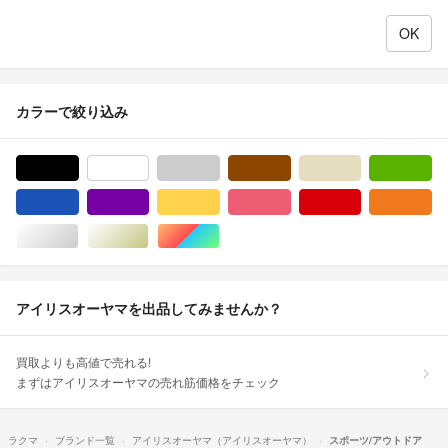
カラーで絞り込み
ブラック/黒色系
ホワイト/白色系
グレー/灰色系
ブラウン/茶色系
ベージュ系
グ
ブルー・ネイビー/青色系
パープル/紫色系
イエロー/黄色系
ピンク/桃色系
レッド/赤色系
オ
シルバー/銀色系
ゴールド/金色系
マルチカラー
アイリスオーヤマを出品してみませんか？
買取よりも高値で売れる!
まずはアイリスオーヤマの売れ筋価格をチェック
ラクマ
ブランド一覧
アイリスオーヤマ（アイリスオーヤマ）
スポーツ/アウトドア