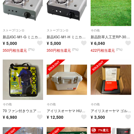
ストーブ/コンロ
ストーブ/コンロ
その他
新品IGC-M1-G ミニカセットコンロ、合金鋼、オリーブグリーンです
新品IGC-M1-H ミニカセットコンロ、合金鋼、コンパクトです
新品防草人工芝RP-30151m×5m防草シート一体型日本製雑草対策簡単設置用
¥
5,000
¥
5,000
¥
6,040
(7%)
(7%)
(7%)
350円相当還元
350円相当還元
422円相当還元
その他
その他
その他
70 ファン付きウエア 【 半そで M 】ブルー 空調服 撥水生地 フード付き
アイリスオーヤマ HUGEL 真空断熱クーラーボックス 40L ホワイト
アイリスオーヤマ ゴルフ レーザー距離計 レッド PLM-600-R
¥
6,980
¥
12,500
¥
3,500
7%還元