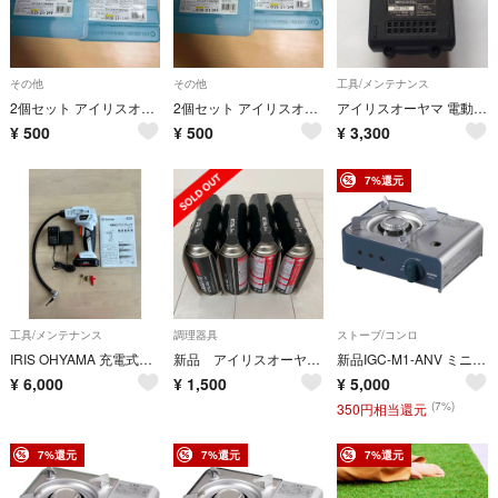
その他
その他
工具/メンテナンス
2個セット アイリスオーヤマ 保冷剤ハード(Mサイズ) CKB-500
2個セット アイリスオーヤマ 保冷剤ハード(Mサイズ) CKB-500
アイリスオーヤマ 電動工具用 リチウムイオン電池 18V-2Ah DBL1820
¥
500
¥
500
¥
3,300
7%還元
工具/メンテナンス
調理器具
ストーブ/コンロ
IRIS OHYAMA 充電式エアコンプレッサ JAC10 本体
新品 アイリスオーヤマ カセットコンロ ガスボンベ 3本 4セット 12本
新品IGC-M1-ANV ミニカセットコンロ、合金鋼、アッシュネイビー
¥
6,000
¥
1,500
¥
5,000
(7%)
350円相当還元
7%還元
7%還元
7%還元