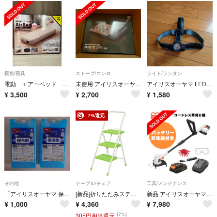
寝袋/寝具
ストーブ/コンロ
ライト/ランタン
電動 エアーベッド スリムサイズ/アイリス
未使用 アイリスオーヤマ カセットコンロ スリム
アイリスオーヤマ LEDヘッドライト 115lm LWH-115
¥
3,500
¥
2,700
¥
1,580
7%還元
その他
テーブル/チェア
工具/メンテナンス
「アイリスオーヤマ 保冷剤ハード CKB-350」2個セット
[新品]折りたたみステップ 安定設計 OSU-3LGR コンパクト収納
新品 アイリスオーヤマ 充電式 草刈機 18V 軽量2.0kg 刈込幅230mm ナイロンブレード バッテリー 充電器付 JGT230 刈払機 芝刈り機 グラストリマー コードレス
¥
1,000
¥
4,360
¥
7,980
(7%)
305円相当還元