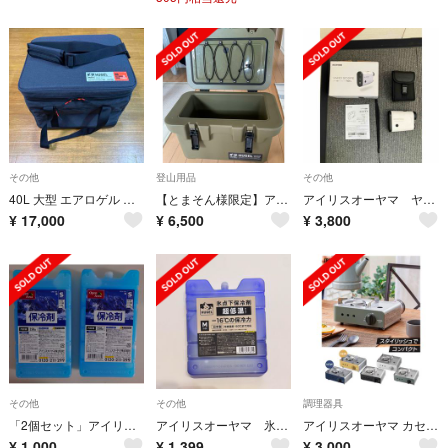
その他
登山用品
その他
40L 大型 エアロゲル アイリスオーヤマ HUGEL ソフトクーラーボックス
【とまそん様限定】アイリスオーヤマ HUGEL クーラーボックス 20L
アイリスオーヤマ ヤードスコープ YS20-L
¥
17,000
¥
6,500
¥
3,800
その他
その他
調理器具
「2個セット」アイリスオーヤマ 保冷剤ハード CKB-350
アイリスオーヤマ 氷点下保冷剤 超低温 mサイズ 保冷剤
アイリスオーヤマ カセットコンロ ミニ IGC-M1-G オリーブグリーン
¥
1,000
¥
1,399
¥
3,000