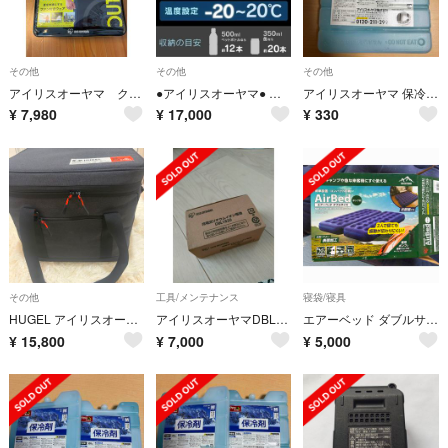
その他
その他
その他
アイリスオーヤマ クールウェアOUTDOORセット L 半袖 フード有 ベージュ
●アイリスオーヤマ● 持ち運べる冷蔵庫 15L クーラーボックス PCR-15U
アイリスオーヤマ 保冷剤ハード(Mサイズ) CKB-500
¥
7,980
¥
17,000
¥
330
その他
工具/メンテナンス
寝袋/寝具
HUGEL アイリスオーヤマ ソフトクーラーボックス 25L 保冷バッグ 折りたたみ 取り外し可能
アイリスオーヤマDBL1820
エアーベッド ダブルサイズ(1台)
¥
15,800
¥
7,000
¥
5,000