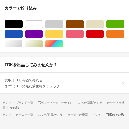
カラーで絞り込み
ブラック/黒色系
ホワイト/白色系
グレー/灰色系
ブラウン/茶色系
ベージュ系
グ
ブルー・ネイビー/青色系
パープル/紫色系
イエロー/黄色系
ピンク/桃色系
レッド/赤色系
オ
シルバー/銀色系
ゴールド/金色系
マルチカラー
TDKを出品してみませんか？
買取よりも高値で売れる!
まずはTDKの売れ筋価格をチェック
ラクマ
ブランド一覧
TDK（ティーディーケイ）
スマホ/家電/カメラ
オーディオ機
器
その他
ラクマ
カテゴリ一覧
スマホ/家電/カメラ
オーディオ機器
その他
TDKのその他