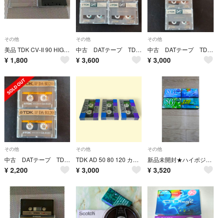
その他
その他
その他
美品 TDK CV-II 90 HIGH POSITION TYPE II・ハイポジション カセットテープ 90分・左右開閉式
中古 DATテープ TDK DA-R120 4本
中古 DATテープ TDK DA-R120 3本
¥
1,800
¥
3,600
¥
3,000
その他
その他
その他
中古 DATテープ TDK DA-R120 2本
TDK AD 50 80 120 カセットテープ 3本セット ノーマル 未開封品 レトロ 当時物
新品未開封★ハイポジ4本★ TDK CDing 3本 ソニー1本 カセットテープ
¥
2,200
¥
3,000
¥
3,520