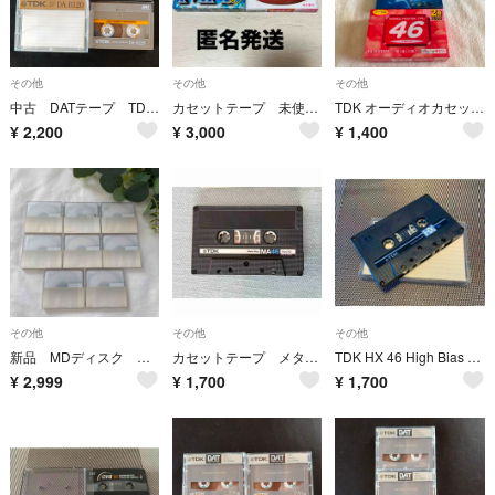
その他
その他
その他
中古 DATテープ TDK DA-R120 2本
カセットテープ 未使用 4本 マクセル TDK
TDK オーディオカセットテープ CD2-60R
¥
2,200
¥
3,000
¥
1,400
その他
その他
その他
新品 MDディスク 未使用 TDK 8枚 74分
カセットテープ メタルポジション1 フェリクロムポジション1
TDK HX 46 High Bias 70μsEQ カセットテープ・ハイポジション・1980年代・日本製
¥
2,999
¥
1,700
¥
1,700