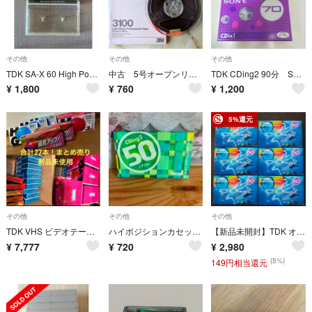
その他
その他
その他
TDK SA-X 60 High Position（TYPE II）カセットテープ・ハイポジション・1980年代日本製日本国内向け
中古 5号オープンリールテープ TDK
TDK CDing2 90分 SONY CDix I 70分 2本セット
¥
1,800
¥
760
¥
1,200
5%還元
その他
その他
その他
TDK VHS ビデオテープ27本纏め売り60分 120分 140分 180分
ハイポジションカセットテープ50 TDK CD ing2 新品
【新品未開封】TDK オーディオカセットテープ 60分 CDing2 CD2-60R 6本セット
¥
7,777
¥
720
¥
2,980
(5%)
149円相当還元