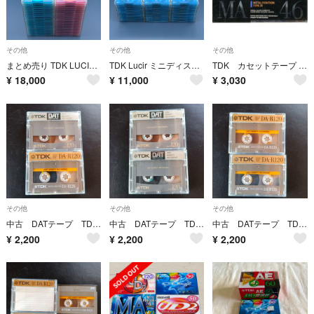
その他
その他
その他
まとめ売り TDK LUCIR MD 74分 ミニディスク 120枚 大量セット ブルー ピンク 中古
TDK Lucir ミニディスク ブルー MD 74分 72枚セット まとめ
TDK カセットテープ メタル MA-46M 46分
¥
18,000
¥
11,000
¥
3,030
その他
その他
その他
中古 DATテープ TDK DA-R120 2本
中古 DATテープ TDK DA-R120 2本
中古 DATテープ TDK DA-R120 2本
¥
2,200
¥
2,200
¥
2,200