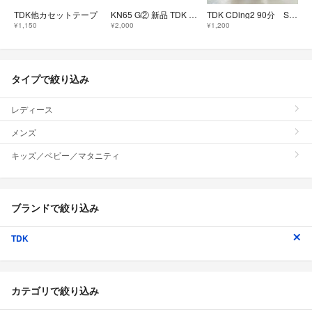
TDK他カセットテープ
KN65 G② 新品 TDK DJ2-90S ハイポジ カセットテープ 合計3本
TDK CDing2 90分 SONY CDix I 70分 2本セット
¥1,150
¥2,000
¥1,200
タイプで絞り込み
レディース
メンズ
キッズ／ベビー／マタニティ
ブランドで絞り込み
TDK
カテゴリで絞り込み