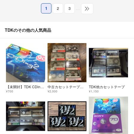
1
2
3
…
TDKのその他の人気商品
【未開封】TDK CDing2 90分 カセットテープ ハイポジション タイプⅡ
中古カセットテープ 8本 120分〜150分 カセットテープ まとめ売り
TDK他カセットテープ
¥700
¥2,000
¥1,150