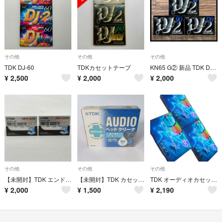
その他
その他
その他
TDK DJ-60
TDKカセットテープ
KN65 G② 新品 TDK DJ2-90S ハイポジ カセットテープ 合計3本
¥
2,500
¥
2,000
¥
2,000
その他
その他
その他
【未開封】TDK エンドレスカセットテープ 3分 EC-3M 2本
【未開封】TDK カセットプレーヤーデッキ用 湿式ヘッドクリーナ HCW-22F
TDK オーディオカセットテープ CD2-60R ３個セット
¥
2,000
¥
1,500
¥
2,190