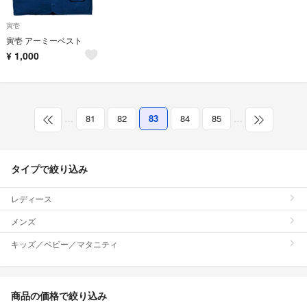
寅壱
寅壱 アーミーベスト
¥
1,000
…
81
82
83
84
85
…
タイプで絞り込み
レディース
メンズ
キッズ／ベビー／マタニティ
商品の価格で絞り込み