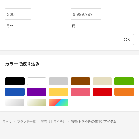
円〜
円
カラーで絞り込み
ブラック/黒色系
ホワイト/白色系
グレー/灰色系
ブラウン/茶色系
ベージュ系
グ
ブルー・ネイビー/青色系
パープル/紫色系
イエロー/黄色系
ピンク/桃色系
レッド/赤色系
オ
シルバー/銀色系
ゴールド/金色系
マルチカラー
ラクマ
ブランド一覧
寅壱（トライチ）
寅壱(トライチ)の値下げアイテム