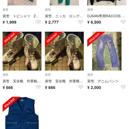
寅壱
寅壱
寅壱
寅壱 トビシャツ 2枚セット M 未使用
寅壱 ニッカ ロング胴付八分 w100 未使用
DJSAN専用RACCOS BURGER 寅壱 Lサイズ ラコスバーガー
¥
1,999
¥
2,777
¥
6,500
寅壱
寅壱
寅壱
寅壱 安全靴 作業靴 白 29cm
寅壱 安全靴 作業靴 白 29cm
寅壱 デニムパンツ
¥
666
¥
666
¥
2,000