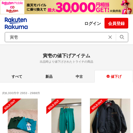
ログイン
会員登録
寅壱の値下げアイテム
出品時より値下げされたトライチの商品
すべて
新品
中古
値下げ
約6,000件中 2953 - 2988件