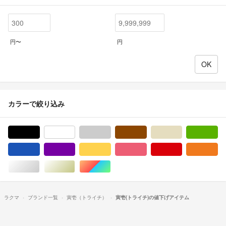
円〜
円
カラーで絞り込み
ブラック/黒色系
ホワイト/白色系
グレー/灰色系
ブラウン/茶色系
ベージュ系
グ
ブルー・ネイビー/青色系
パープル/紫色系
イエロー/黄色系
ピンク/桃色系
レッド/赤色系
オ
シルバー/銀色系
ゴールド/金色系
マルチカラー
ラクマ
ブランド一覧
寅壱（トライチ）
寅壱(トライチ)の値下げアイテム