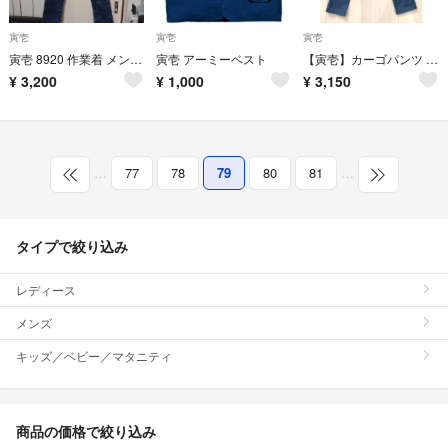
寅壱
寅壱
寅壱
寅壱 8920 作業着 メンズ ズボン下 新品
寅壱 アーミーベスト
【寅壱】カーゴパンツ 9530-219
¥
3,200
¥
1,000
¥
3,150
…
77
78
79
80
81
…
タイプで絞り込み
レディース
メンズ
キッズ／ベビー／マタニティ
商品の価格で絞り込み