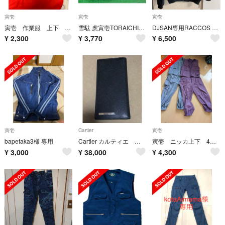
寅壱
寅壱
寅壱
寅壱 作業服 上下 赤
雪駄 虎寅壱TORAICHI27 cm綺麗な音がするセッタです。
DJSAN専用RACCOS BURGER 寅壱 Lサイズ ラコスバーガー
¥
2,300
¥
3,770
¥
6,500
寅壱
Cartier
寅壱
bapetaka3様 専用
Cartier カルティエ 長財布 札入れ サントス 二つ折り 黒 ブラック
寅壱 ニッカ上下 4着セット
¥
3,000
¥
38,000
¥
4,300