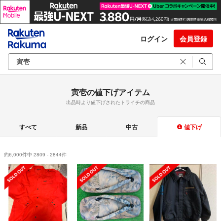
ログイン
会員登録
寅壱の値下げアイテム
出品時より値下げされたトライチの商品
すべて
新品
中古
値下げ
約6,000件中 2809 - 2844件