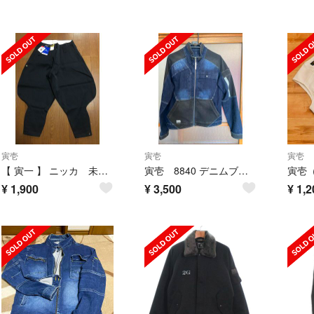
寅壱
寅壱
寅壱
【 寅一 】 ニッカ 未使用 アウトレット品 作業服
寅壱 8840 デニムブルゾン Lサイズ 美品
寅壱
¥
1,900
¥
3,500
¥
1,2