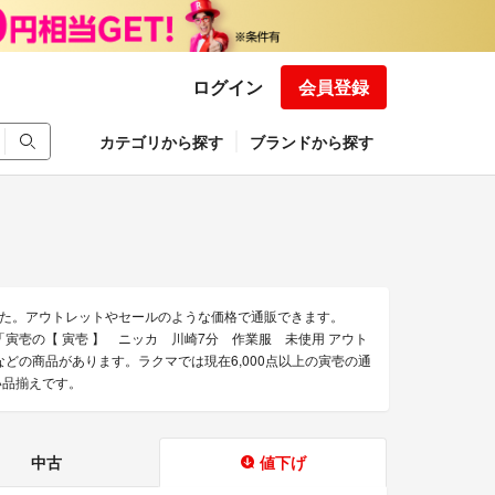
ログイン
会員登録
カテゴリから探す
ブランドから探す
た。アウトレットやセールのような価格で通販できます。
」「寅壱の【 寅壱 】 ニッカ 川崎7分 作業服 未使用 アウト
」などの商品があります。ラクマでは現在6,000点以上の寅壱の通
い品揃えです。
中古
値下げ