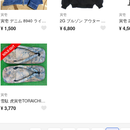
寅壱
寅壱
寅壱
寅壱 デニム 8940 ライダース 5L
2G ブルゾン アウター 寅壱
寅壱 
¥
1,500
¥
6,800
¥
4,5
寅壱
雪駄 虎寅壱TORAICHI27 cm綺麗な音がするセッタです。
¥
3,770