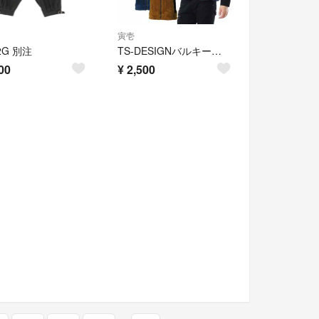
寅壱
2G 別注
TS-DESIGNバルキーフリースベスト TSデザイン 5238 サイズＬＬ
00
¥
2,500