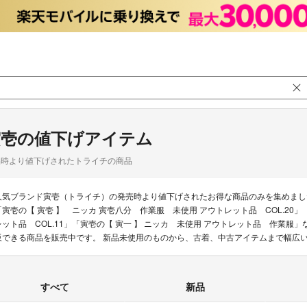
寅壱の値下げアイテム
品時より値下げされたトライチの商品
人気ブランド寅壱（トライチ）の発売時より値下げされたお得な商品のみを集めまし
「寅壱の【 寅壱 】 ニッカ 寅壱八分 作業服 未使用 アウトレット品 COL.20
レット品 COL.11」「寅壱の【 寅一 】 ニッカ 未使用 アウトレット品 作業服
販できる商品を販売中です。 新品未使用のものから、古着、中古アイテムまで幅広
すべて
新品