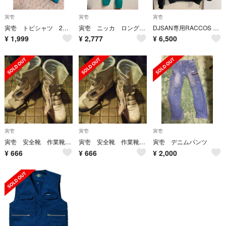
寅壱
寅壱
寅壱
寅壱 トビシャツ 2枚セット M 未使用
寅壱 ニッカ ロング胴付八分 w100 未使用
DJSAN専用RACCOS BURGER 寅壱 Lサイズ ラコスバーガー
¥
1,999
¥
2,777
¥
6,500
寅壱
寅壱
寅壱
寅壱 安全靴 作業靴 白 29cm
寅壱 安全靴 作業靴 白 29cm
寅壱 デニムパンツ
¥
666
¥
666
¥
2,000