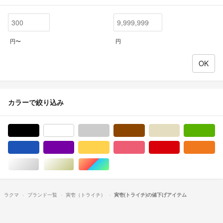
円〜
円
カラーで絞り込み
ブラック/黒色系
ホワイト/白色系
グレー/灰色系
ブラウン/茶色系
ベージュ系
グ
ブルー・ネイビー/青色系
パープル/紫色系
イエロー/黄色系
ピンク/桃色系
レッド/赤色系
オ
シルバー/銀色系
ゴールド/金色系
マルチカラー
ラクマ
ブランド一覧
寅壱（トライチ）
寅壱(トライチ)の値下げアイテム