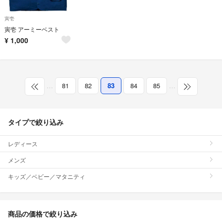
寅壱
寅壱 アーミーベスト
¥
1,000
…
81
82
83
84
85
…
タイプで絞り込み
レディース
メンズ
キッズ／ベビー／マタニティ
商品の価格で絞り込み