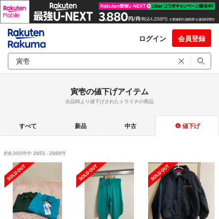
ログイン
会員登録
寅壱の値下げアイテム
出品時より値下げされたトライチの商品
すべて
新品
中古
値下げ
約6,000件中 2953 - 2988件