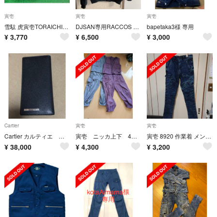
寅壱
寅壱
寅壱
雪駄 虎寅壱TORAICHI27 cm綺麗な音がするセッタです。
DJSAN専用RACCOS BURGER 寅壱 Lサイズ ラコスバーガー
bapetaka3様 専用
¥
3,770
¥
6,500
¥
3,000
Cartier
寅壱
寅壱
Cartier カルティエ 長財布 札入れ サントス 二つ折り 黒 ブラック
寅壱 ニッカ上下 4着セット
寅壱 8920 作業着 メンズ ズボン下 新品
¥
38,000
¥
4,300
¥
3,200