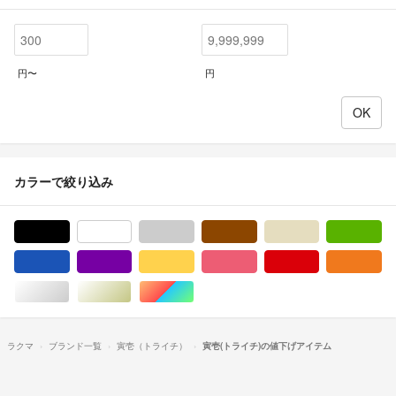
円〜
円
カラーで絞り込み
ブラック/黒色系
ホワイト/白色系
グレー/灰色系
ブラウン/茶色系
ベージュ系
グ
ブルー・ネイビー/青色系
パープル/紫色系
イエロー/黄色系
ピンク/桃色系
レッド/赤色系
オ
シルバー/銀色系
ゴールド/金色系
マルチカラー
ラクマ
ブランド一覧
寅壱（トライチ）
寅壱(トライチ)の値下げアイテム