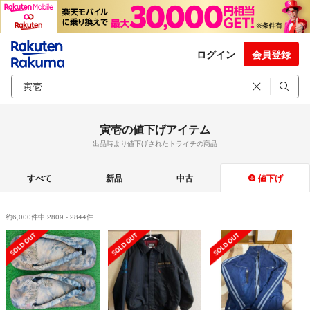
ログイン
会員登録
寅壱の値下げアイテム
出品時より値下げされたトライチの商品
すべて
新品
中古
値下げ
約6,000件中 2809 - 2844件