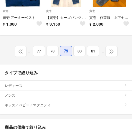
寅壱
寅壱
寅壱
寅壱 アーミーベスト
【寅壱】カーゴパンツ 9530-219
寅壱 作業服 上下セット
¥
1,000
¥
3,150
¥
2,000
…
77
78
79
80
81
…
タイプで絞り込み
レディース
メンズ
キッズ／ベビー／マタニティ
商品の価格で絞り込み