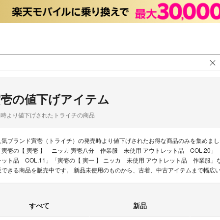
寅壱の値下げアイテム
品時より値下げされたトライチの商品
人気ブランド寅壱（トライチ）の発売時より値下げされたお得な商品のみを集めまし
「寅壱の【 寅壱 】 ニッカ 寅壱八分 作業服 未使用 アウトレット品 COL.20
レット品 COL.11」「寅壱の【 寅一 】 ニッカ 未使用 アウトレット品 作業服
販できる商品を販売中です。 新品未使用のものから、古着、中古アイテムまで幅広
すべて
新品