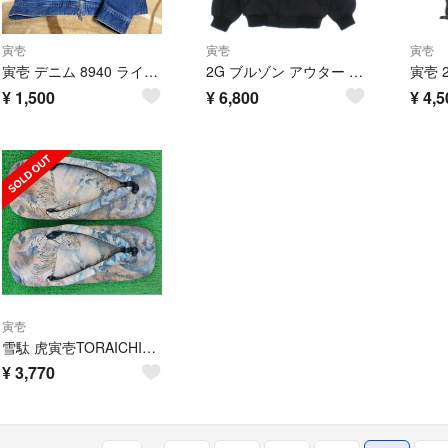
寅壱
寅壱
寅壱
寅壱 デニム 8940 ライダース 5L
2G ブルゾン アウター 寅壱
寅壱 
¥
1,500
¥
6,800
¥
4,5
寅壱
雪駄 虎寅壱TORAICHI27 cm綺麗な音がするセッタです。
¥
3,770