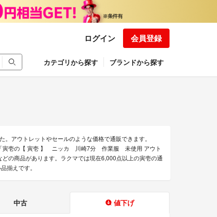
ログイン
会員登録
カテゴリから探す
ブランドから探す
た。アウトレットやセールのような価格で通販できます。
」「寅壱の【 寅壱 】 ニッカ 川崎7分 作業服 未使用 アウト
」などの商品があります。ラクマでは現在6,000点以上の寅壱の通
い品揃えです。
中古
値下げ