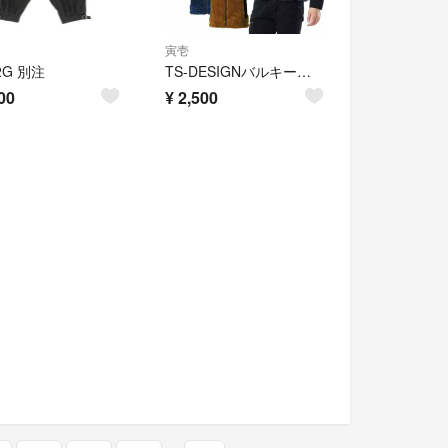
寅壱
2G 別注
TS-DESIGNバルキーフリースベスト TSデザイン 5238 サイズＬＬ
00
¥
2,500