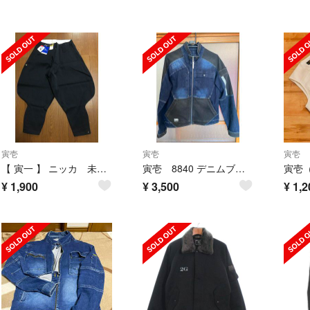
寅壱
寅壱
寅壱
【 寅一 】 ニッカ 未使用 アウトレット品 作業服
寅壱 8840 デニムブルゾン Lサイズ 美品
寅壱
¥
1,900
¥
3,500
¥
1,2