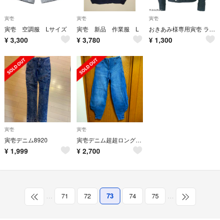
寅壱
寅壱
寅壱
寅壱 空調服 Lサイズ
寅壱 新品 作業服 L
おきあみ様専用寅壱 ライダースジャケット
¥
3,300
¥
3,780
¥
1,300
寅壱
寅壱
寅壱デニム8920
寅壱デニム超超ロングニッカポッカw76作業着パンツ
¥
1,999
¥
2,700
…
71
72
73
74
75
…