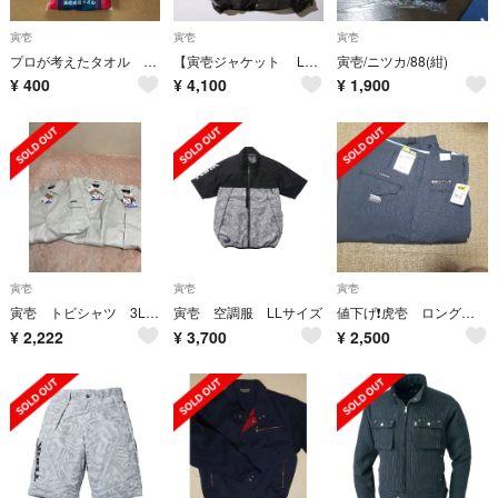
寅壱
寅壱
寅壱
プロが考えたタオル 寅壱
【寅壱ジャケット Lサイズ】限定、希少品！大人気の8970シリーズの数量限
寅壱/ニツカ/88(紺)
¥
400
¥
4,100
¥
1,900
寅壱
寅壱
寅壱
寅壱 トビシャツ 3L 3枚セット 未使用
寅壱 空調服 LLサイズ
値下げ❗虎壱 ロングニッカ 新品
¥
2,222
¥
3,700
¥
2,500