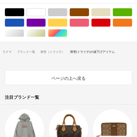
ブラック/黒色系
ホワイト/白色系
グレー/灰色系
ブラウン/茶色系
ベージュ系
グ
ブルー・ネイビー/青色系
パープル/紫色系
イエロー/黄色系
ピンク/桃色系
レッド/赤色系
オ
シルバー/銀色系
ゴールド/金色系
マルチカラー
ラクマ
ブランド一覧
寅壱（トライチ）
寅壱(トライチ)の値下げアイテム
ページの上へ戻る
注目ブランド一覧