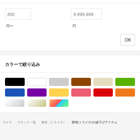
円〜
円
カラーで絞り込み
ブラック/黒色系
ホワイト/白色系
グレー/灰色系
ブラウン/茶色系
ベージュ系
グ
ブルー・ネイビー/青色系
パープル/紫色系
イエロー/黄色系
ピンク/桃色系
レッド/赤色系
オ
シルバー/銀色系
ゴールド/金色系
マルチカラー
ラクマ
ブランド一覧
寅壱（トライチ）
寅壱(トライチ)の値下げアイテム