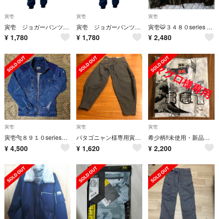
寅壱
寅壱
寅壱
寅壱 ジョガーパンツ Ｌサイズ 新品•未使用
寅壱 ジョガーパンツ Ｌサイズ 新品未使用
寅壱🐯３４８０series ブルゾン黒M 古着(きれい)
¥
1,780
¥
1,780
¥
2,480
寅壱
寅壱
寅壱
寅壱🐅８９１０seriesデニムセットアップ古着
パタゴニャン様専用寅壱 超超ロング82 寅壱謹製ニッカポッカ 作業着 中古
希少柄‼️未使用・新品！寅壱 鯉口シャツ 長袖 龍×兜 LL
¥
4,500
¥
1,620
¥
2,200