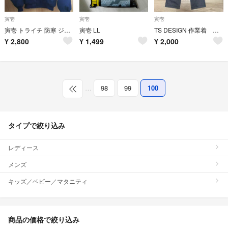
寅壱
寅壱
寅壱
寅壱 トライチ 防寒 ジャンパー
寅壱 LL
TS DESIGN 作業着 下 S
¥
2,800
¥
1,499
¥
2,000
…
98
99
100
タイプで絞り込み
レディース
メンズ
キッズ／ベビー／マタニティ
商品の価格で絞り込み