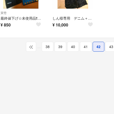
寅壱
最終値下げ☆未使用品❗貴重❗寅壱 手甲 ３Ｌ
しん様専用 デニム＋ハイコーキ
¥
850
¥
10,000
…
38
39
40
41
42
43