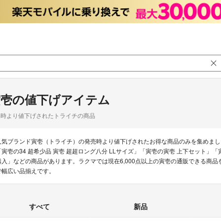
寅壱の値下げアイテム
品時より値下げされたトライチの商品
人気ブランド寅壱（トライチ）の発売時より値下げされたお得な商品のみを集めまし
「寅壱の34 超希少品 寅壱 超超ロング八分 LLサイズ」「寅壱の寅壱 上下セット」「
購入」などの商品があります。ラクマでは現在6,000点以上の寅壱の通販できる商
で幅広い品揃えです。
すべて
新品