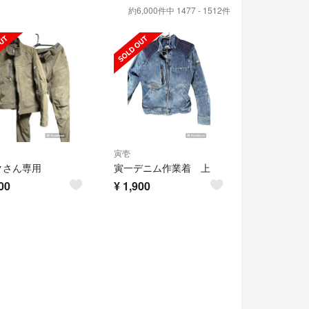
約6,000件中 1477 - 1512件
寅壱
クさん専用
寅一デニム作業着 上
00
¥
1,900