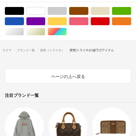
ブラック/黒色系
ホワイト/白色系
グレー/灰色系
ブラウン/茶色系
ベージュ系
グ
ブルー・ネイビー/青色系
パープル/紫色系
イエロー/黄色系
ピンク/桃色系
レッド/赤色系
オ
シルバー/銀色系
ゴールド/金色系
マルチカラー
ラクマ
ブランド一覧
寅壱（トライチ）
寅壱(トライチ)の値下げアイテム
ページの上へ戻る
注目ブランド一覧