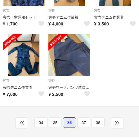
寅壱
寅壱
寅壱
寅壱 空調服セット
寅壱デニム作業着
寅壱デニム作業着
¥
1,700
¥
4,000
¥
3,500
寅壱
寅壱
寅壱デニム作業着
寅壱ワークパンツ超ロング八分(新品)
¥
7,000
¥
2,500
…
34
35
36
37
38
…