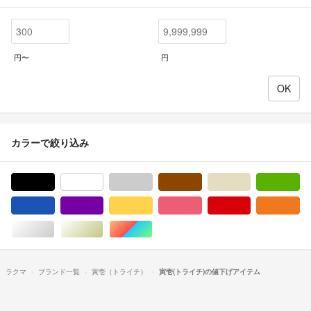
円〜
円
カラーで絞り込み
ブラック/黒色系
ホワイト/白色系
グレー/灰色系
ブラウン/茶色系
ベージュ系
グ
ブルー・ネイビー/青色系
パープル/紫色系
イエロー/黄色系
ピンク/桃色系
レッド/赤色系
オ
シルバー/銀色系
ゴールド/金色系
マルチカラー
ラクマ
ブランド一覧
寅壱（トライチ）
寅壱(トライチ)の値下げアイテム