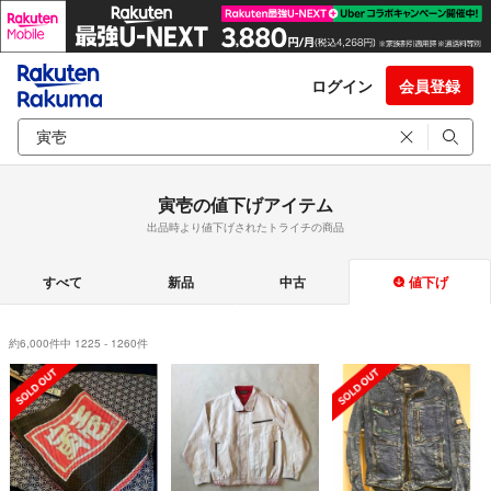
ログイン
会員登録
寅壱の値下げアイテム
出品時より値下げされたトライチの商品
すべて
新品
中古
値下げ
約6,000件中 1225 - 1260件