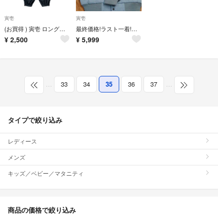
寅壱
寅壱
(お買得 ) 寅壱 ロングニッカ
最終価格!ラスト一着!Mサイズ!寅壱ドカジャン グレー
¥
2,500
¥
5,999
…
33
34
35
36
37
…
タイプで絞り込み
レディース
メンズ
キッズ／ベビー／マタニティ
商品の価格で絞り込み