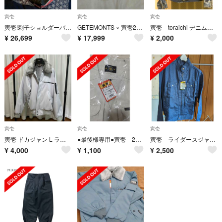
寅壱
寅壱
寅壱
寅壱!刺子ショルダーバッグ！PREMIUM!
GETEMONTS × 寅壱2530-147=ペンキ寅壱
寅壱 toraichi デニムジャケット
¥
26,699
¥
17,999
¥
2,000
寅壱
寅壱
寅壱
寅壱 ドカジャン L ライト系グレー 値下げ
●最後様専用●寅壱 2530−611 アーミーベスト
寅壱 ライダースジャケット3L 3942-554 ネイビー
¥
4,000
¥
1,100
¥
2,500