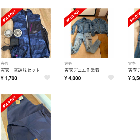
寅壱
寅壱
寅壱
寅壱 空調服セット
寅壱デニム作業着
寅壱
¥
1,700
¥
4,000
¥
3,5