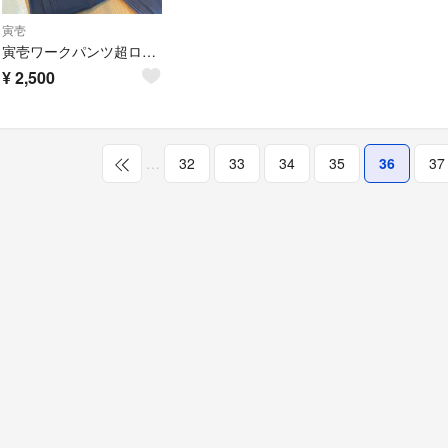
寅壱
寅壱ワークパンツ超ロング八分(新品)
¥
2,500
…
32
33
34
35
36
37