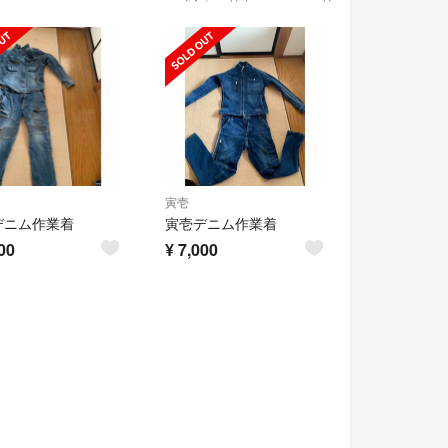
寅壱
デニム作業着
寅壱デニム作業着
00
¥
7,000