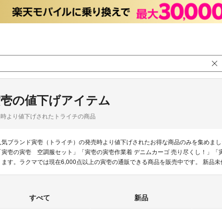
寅壱の値下げアイテム
品時より値下げされたトライチの商品
人気ブランド寅壱（トライチ）の発売時より値下げされたお得な商品のみを集めまし
「寅壱の寅壱 空調服セット」「寅壱の寅壱作業着 デニムカーゴ 売り尽くし！」「
ります。ラクマでは現在6,000点以上の寅壱の通販できる商品を販売中です。 新
すべて
新品