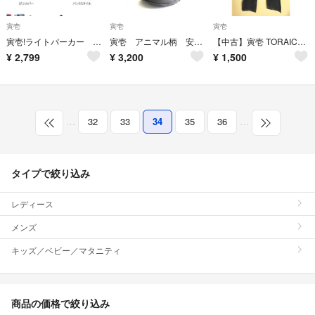
寅壱
寅壱
寅壱
寅壱!ライトパーカー LL シルバー
寅壱 アニマル柄 安全靴
【中古】寅壱 TORAICHI カーゴパンツ 3922-219 Lサイズ
¥
2,799
¥
3,200
¥
1,500
…
32
33
34
35
36
…
タイプで絞り込み
レディース
メンズ
キッズ／ベビー／マタニティ
商品の価格で絞り込み