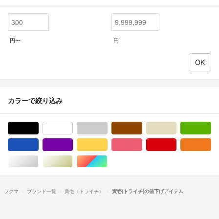
円〜
円
カラーで絞り込み
ブラック/黒色系
ホワイト/白色系
グレー/灰色系
ブラウン/茶色系
ベージュ系
グ
ブルー・ネイビー/青色系
パープル/紫色系
イエロー/黄色系
ピンク/桃色系
レッド/赤色系
オ
シルバー/銀色系
ゴールド/金色系
マルチカラー
ラクマ
ブランド一覧
寅壱（トライチ）
寅壱(トライチ)の値下げアイテム