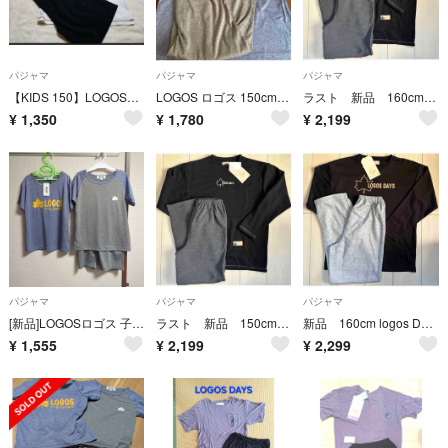
パジャマ
パジャマ
パジャマ
【KIDS 150】LOGOSDAYS ルームウェア 半袖 ハーフパンツ 上下
LOGOS ロゴス 150cm 新品 ドライ ルームウェア 吸水速乾 半袖
ラスト 新品 160cm logos Days ロゴス 裏起毛パジャマ 黒
¥
1,350
¥
1,780
¥
2,199
パジャマ
パジャマ
パジャマ
[新品]LOGOSロゴス 子供用 半袖パジャマ 120cm 3点セット
ラスト 新品 150cm logos Days ロゴス 裏起毛パジャマ カーキ
新品 160cm logos Days ロゴス 長袖パジャマ 黒
¥
1,555
¥
2,199
¥
2,299