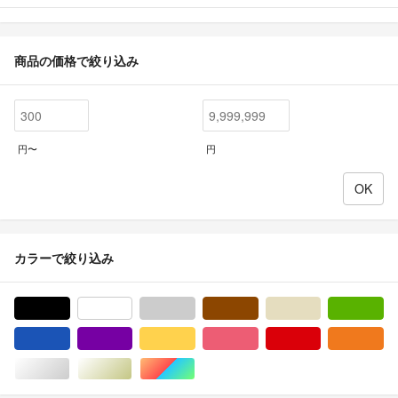
商品の価格で絞り込み
円〜
円
カラーで絞り込み
ブラック/黒色系
ホワイト/白色系
グレー/灰色系
ブラウン/茶色系
ベージュ系
グ
ブルー・ネイビー/青色系
パープル/紫色系
イエロー/黄色系
ピンク/桃色系
レッド/赤色系
オ
シルバー/銀色系
ゴールド/金色系
マルチカラー