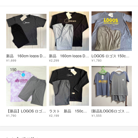
新品 160cm logos Days ロゴス 半袖パジャマ グレー
新品 160cm logos Days ロゴス 長袖パジャマ 黒
LOGOS ロゴス 150cm 新品 ドライ ルームウェア 吸水速乾 半袖
¥1,699
¥2,299
¥1,780
【新品】LOGOS ロゴス 半袖パジャマ 上下 150 パープル タイダイ柄
ラスト 新品 150cm logos Days ロゴス 裏起毛パジャマ カーキ
[新品]LOGOSロゴス 子供用 半袖パジャマ 120cm 3点セット
¥1,790
¥2,199
¥1,555