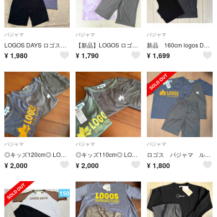
パジャマ
パジャマ
パジャマ
LOGOS DAYS ロゴスデイズ 半袖 パジャマ 収納袋付き キッズ 120
【新品】LOGOS ロゴス 半袖パジャマ 上下 150 パープル タイダイ柄
新品 160cm logos Days ロゴス 半袖パジャマ グレー
¥
1,980
¥
1,790
¥
1,699
パジャマ
パジャマ
パジャマ
◎キッズ120cm◎ LOGOS ルームウェア ３点セット
◎キッズ110cm◎ LOGOS ルームウェア ３点セット
ロゴス パジャマ ルームウェア
¥
2,000
¥
2,000
¥
1,800