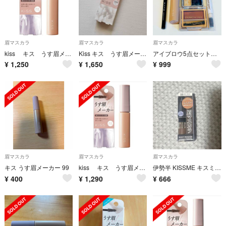
眉マスカラ
眉マスカラ
眉マスカラ
kiss キス うす眉メーカー 01 ピンクベージュ
Kiss キス うす眉メーカー X99 スノウベージュ 限定
アイブロウ5点セット KATE Kiss SWEETS SWEETS 他
¥
1,250
¥
1,650
¥
999
眉マスカラ
眉マスカラ
眉マスカラ
キス うす眉メーカー 99
kiss キス うす眉メーカー 01 ピンクベージュ
伊勢半 KISSME キスミー 眉マスカラ サンプル
¥
400
¥
1,290
¥
666