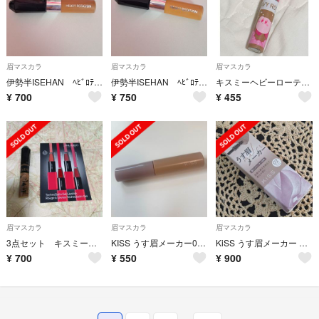
眉マスカラ
眉マスカラ
眉マスカラ
伊勢半ISEHAN ﾍﾋﾞﾛﾃCｱｲﾌﾞﾛｳEX05 ライトブラウン
伊勢半ISEHAN ﾍﾋﾞﾛﾃCｱｲﾌﾞﾛｳEX01 イエローブラウン
キスミーヘビーローテーションカラーリングアイブロウEX
¥
700
¥
750
¥
455
眉マスカラ
眉マスカラ
眉マスカラ
3点セット キスミーヘビーローテーションカラーリングアイブロウ テクノサテン
KISS うす眉メーカー02アッシュベージュ 9割残
KiSS うす眉メーカー 02アッシュベージュ
¥
700
¥
550
¥
900