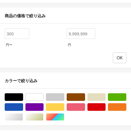
商品の価格で絞り込み
円〜
円
カラーで絞り込み
ブラック/黒色系
ホワイト/白色系
グレー/灰色系
ブラウン/茶色系
ベージュ系
グ
ブルー・ネイビー/青色系
パープル/紫色系
イエロー/黄色系
ピンク/桃色系
レッド/赤色系
オ
シルバー/銀色系
ゴールド/金色系
マルチカラー