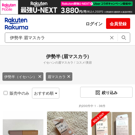
ログイン
会員登録
伊勢半 (眉マスカラ)
イセハンの眉マスカラ / コスメ/美容
伊勢半（イセハン）
眉マスカラ
絞り込み
販売中のみ
おすすめ順
約200件中 1 - 36件