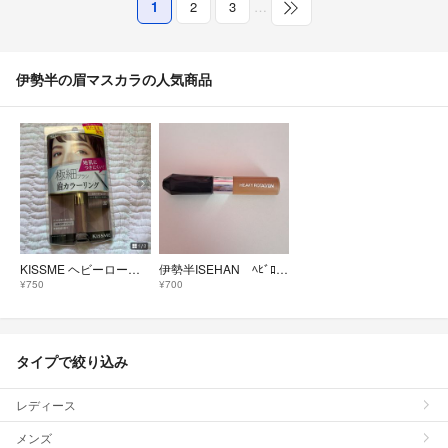
1
2
3
…
伊勢半の眉マスカラの人気商品
KISSME ヘビーローテーション 眉カラーリング スキンセンサー 30
伊勢半ISEHAN ﾍﾋﾞﾛﾃCｱｲﾌﾞﾛｳEX05 ライトブラウン
¥750
¥700
タイプで絞り込み
レディース
メンズ