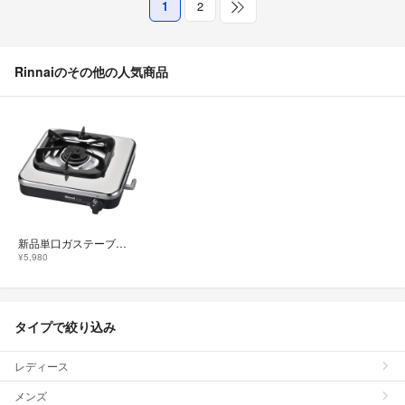
1
2
Rinnaiのその他の人気商品
新品単口ガステーブルKG-12C(LP)プロパン用
¥5,980
タイプで絞り込み
レディース
メンズ