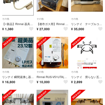
その他
その他
その他
【⚡新品】Rinnai 器具栓用スリムプラグ RGHP-SP2 リンナイ
【都市ガス用】Rinnai ビルトインガスコンロ
リンナイ テーブルコンロ ラクシエ
¥
1,380
¥
27,000
¥
35,000
その他
その他
その他
リンナイ 瞬間湯沸し器 Rinnai LP プロパン RUS-V53YT 5号
Rinnai RUS-V51UTA(WH) リンナイ ガス給湯器 LPガス用
リンナイ 滑らない五徳2個組
¥
16,800
¥
10,000
¥
2,899