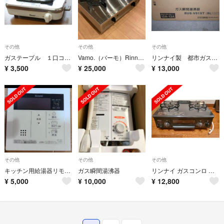
その他
その他
その他
ガステーブル １口コンロ KG-11C-12A13A
Vamo.（バーモ）Rinnaiステレンスコンロ
リンナイ製 都市ガス用 元止め式ガス瞬間湯沸かし器 RUS-V51XT
¥
3,500
¥
25,000
¥
13,000
その他
その他
その他
キッチン用給湯器リモコン
ガス瞬間湯沸器
リンナイ ガスコンロ ガステーブル 都市ガス用
¥
5,000
¥
10,000
¥
12,800