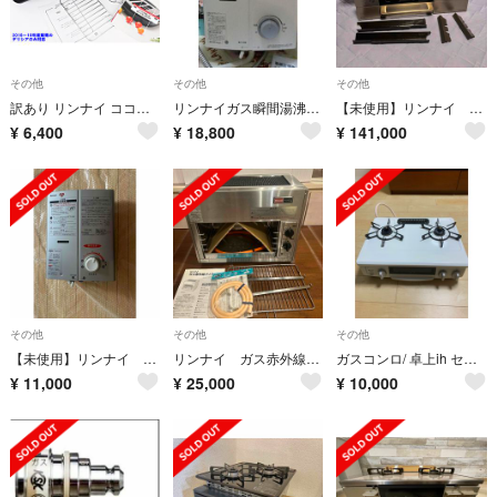
その他
その他
その他
訳あり リンナイ ココットダッチオーブン RBO-D2V 52-4534 2016年～2018年度 デリシア コンロ Rinnai R2509-063
リンナイガス瞬間湯沸かし器 都市ガス用
【未使用】リンナイ デリシア RB71AW30E16RSTW 3口バーナー
¥
6,400
¥
18,800
¥
141,000
その他
その他
その他
【未使用】リンナイ 瞬間湯沸器 RUS-V560（SL）都市ガス
リンナイ ガス赤外線グリラー 都市ガス ペットミニ
ガスコンロ/ 卓上ih セット
¥
11,000
¥
25,000
¥
10,000