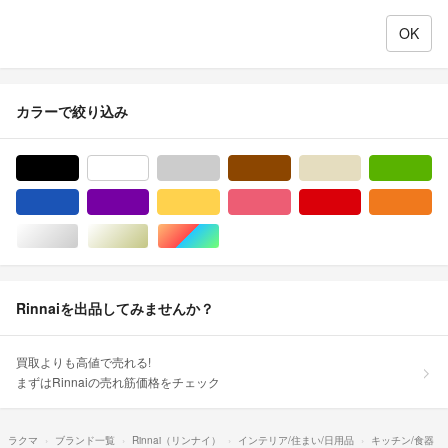
カラーで絞り込み
ブラック/黒色系
ホワイト/白色系
グレー/灰色系
ブラウン/茶色系
ベージュ系
グ
ブルー・ネイビー/青色系
パープル/紫色系
イエロー/黄色系
ピンク/桃色系
レッド/赤色系
オ
シルバー/銀色系
ゴールド/金色系
マルチカラー
Rinnaiを出品してみませんか？
買取よりも高値で売れる!
まずはRinnaiの売れ筋価格をチェック
ラクマ
ブランド一覧
Rinnai（リンナイ）
インテリア/住まい/日用品
キッチン/食器