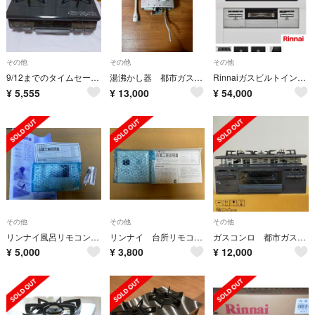
その他
その他
その他
9/12までのタイムセール★リンナイ ガスコンロ ＬＰガス用
湯沸かし器 都市ガス Rinnai
Rinnaiガスビルトインコンロプロパン用
¥
5,555
¥
13,000
¥
54,000
その他
その他
その他
リンナイ風呂リモコン BC-220VC
リンナイ 台所リモコン MC-150
ガスコンロ 都市ガス仕様
¥
5,000
¥
3,800
¥
12,000