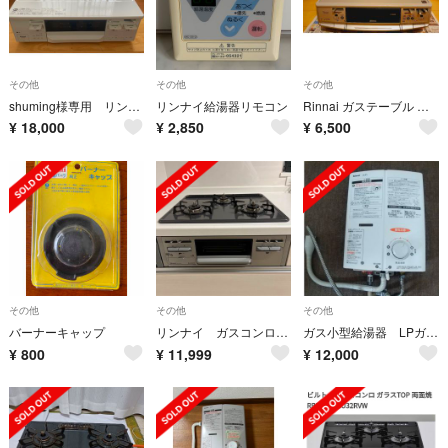
その他
その他
その他
shuming様専用 リンナイ ガステーブル RT66WH4RG-WL
リンナイ給湯器リモコン
Rinnai ガステーブル 都市ガス RTS-S660VCTS-R
¥
18,000
¥
2,850
¥
6,500
その他
その他
その他
バーナーキャップ
リンナイ ガスコンロ 60センチ幅
ガス小型給湯器 LPガス用(RINNAI RUS-V51XTK(WH))
¥
800
¥
11,999
¥
12,000