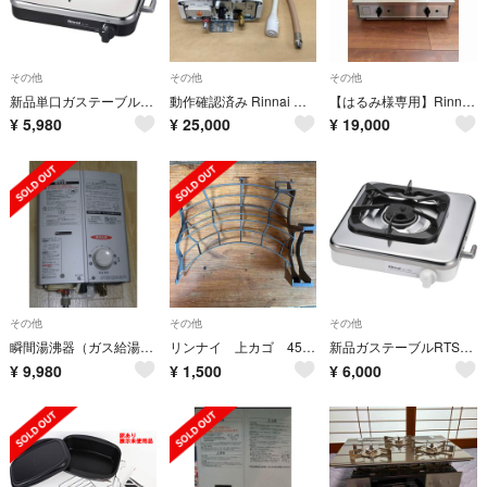
その他
その他
その他
新品単口ガステーブルKG-12C(LP)プロパン用
動作確認済み Rinnai 都市ガス ガス瞬間湯沸器 RUS-V51XT ホワイト 5号 キッチン給湯器
【はるみ様専用】Rinnai Vamo. ガスコンロ 都市ガス用
¥
5,980
¥
25,000
¥
19,000
その他
その他
その他
瞬間湯沸器（ガス給湯器）リンナイ ＬＰガス用
リンナイ 上カゴ 45センチ 食器洗い機
新品ガステーブルRTS-1NDC、一口コンロLPG用
¥
9,980
¥
1,500
¥
6,000