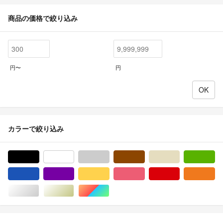
商品の価格で絞り込み
円〜
円
カラーで絞り込み
ブラック/黒色系
ホワイト/白色系
グレー/灰色系
ブラウン/茶色系
ベージュ系
グ
ブルー・ネイビー/青色系
パープル/紫色系
イエロー/黄色系
ピンク/桃色系
レッド/赤色系
オ
シルバー/銀色系
ゴールド/金色系
マルチカラー