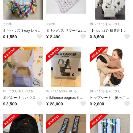
その他
その他
抱っこひも/おんぶひも
ミキハウス 3way レインケープ 抱っこ紐 ベビーカー 雨具 ギンガムチェック
ミキハウス サマー4wayキャリーケープ キッズ 男児 女児 白系【中古】【ネット限定】【新入荷!】▽
【moon.374様専用】MIKI HOUSE ファーストベビーキャリア
¥
1,550
¥
2,490
¥
8,500
抱っこひも/おんぶひも
抱っこひも/おんぶひも
抱っこひも/おんぶひも
ポグネー ミキハウス ベビーキャリア抱っこ紐 新生児 インサート
mikihouse pognaeミキハウス ポグネー抱っこ紐
ヒップシート 抱っこ紐 2way
¥
3,500
¥
28,000
¥
2,800