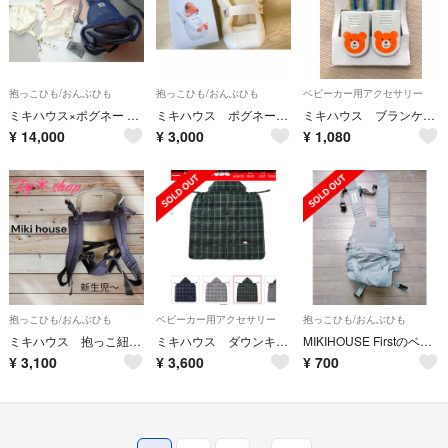
抱っこひも/おんぶひも
抱っこひも/おんぶひも
ベビーカー用アクセサリー
ミキハウス×ポグネー ベビーキャリア インディゴブルー
ミキハウス ポグネー インサート
ミキハウス ブランケットクリップ 新品
¥
14,000
¥
3,000
¥
1,080
抱っこひも/おんぶひも
ベビーカー用アクセサリー
抱っこひも/おんぶひも
ミキハウス 抱っこ紐 おんぶ紐
ミキハウス ダウンキャリーケープ
MIKIHOUSE Firstのベビー抱っこ紐
¥
3,100
¥
3,600
¥
700