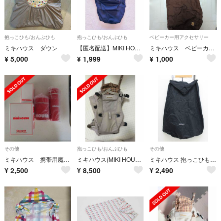
抱っこひも/おんぶひも
抱っこひも/おんぶひも
ベビーカー用アクセサリー
ミキハウス ダウン
【匿名配送】MIKI HOUSE 紺色 抱っこ紐 ネイビー ミキハウス おんぶ紐
ミキハウス ベビーカー用フットマフ
¥
5,000
¥
1,999
¥
1,000
その他
抱っこひも/おんぶひも
その他
ミキハウス 携帯用魔法びん2点
ミキハウス(MIKI HOUSE) ファーストベビーキャリア
ミキハウス 抱っこひも用レインカバー キッズ 男児 女児 黒【中古】【ネット限定】【新入荷!】≪
¥
2,500
¥
8,500
¥
2,490