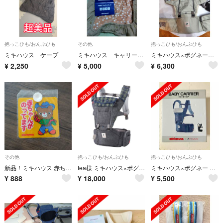
抱っこひも/おんぶひも
その他
抱っこひも/おんぶひも
ミキハウス ケープ
ミキハウス キャリーケープ
ミキハウス×ポグネー ベビーキャリア
¥
2,250
¥
5,000
¥
6,300
その他
抱っこひも/おんぶひも
抱っこひも/おんぶひも
新品！ミキハウス 赤ちゃんがのってます 吸盤 車用品 くまのイラスト
tea様 ミキハウス×ポグネー ベビーキャリア 紺
ミキハウス×ポグネー ベビーキャリア インディゴブルー
¥
888
¥
18,000
¥
5,500