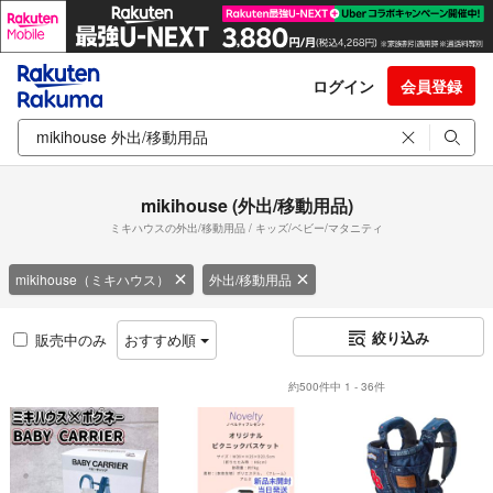
ログイン
会員登録
mikihouse (外出/移動用品)
ミキハウスの外出/移動用品 / キッズ/ベビー/マタニティ
mikihouse（ミキハウス）
外出/移動用品
絞り込み
販売中のみ
おすすめ順
約500件中 1 - 36件