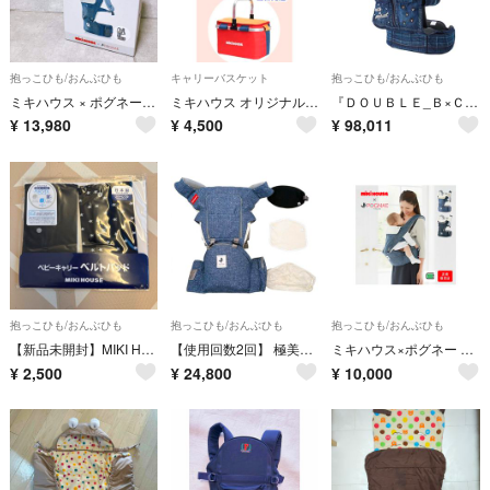
抱っこひも/おんぶひも
キャリーバスケット
抱っこひも/おんぶひも
ミキハウス × ポグネー ベビーキャリア ヒップヒート 抱っこ紐 グレー ベビー
ミキハウス オリジナル ピクニックバスケット ノベルティ
『ＤＯＵＢＬＥ_Ｂ×ＣＵＳＥ ＢＥＲＲＹ』ベビーキャリア 商品説明とプロフ必読
¥
13,980
¥
4,500
¥
98,011
抱っこひも/おんぶひも
抱っこひも/おんぶひも
抱っこひも/おんぶひも
【新品未開封】MIKI HOUSE ベビーキャリー ベルトパッド 2枚セット
【使用回数2回】 極美品 ミキハウス ポグネー ヒップシート 抱っこ紐 デニム
ミキハウス×ポグネー 45-6068-494 38000
¥
2,500
¥
24,800
¥
10,000