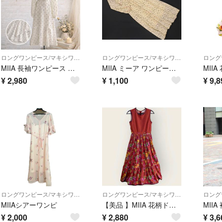
ロングワンピース/マキシワンピース
ロングワンピース/マキシワンピース
MIIA 長袖ワンピース ハート柄 リボンタイ フレア ティアード 可愛い
MIIA ミーア ワンピース sizeF/アイボリー ■◇ レディース
¥
2,980
¥
1,100
¥
9,8
ロングワンピース/マキシワンピース
ロングワンピース/マキシワンピース
MIIAシアーワンピ
【美品 】MIIA 花柄ドッキングワンピースレッドフレア ノースリーブ上品春夏Ｆ
¥
2,000
¥
2,880
¥
3,6