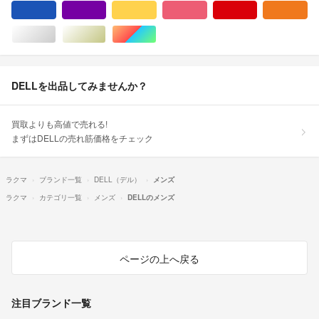
ブルー・ネイビー/青色系
パープル/紫色系
イエロー/黄色系
ピンク/桃色系
レッド/赤色系
オ
シルバー/銀色系
ゴールド/金色系
マルチカラー
DELLを出品してみませんか？
買取よりも高値で売れる!
まずはDELLの売れ筋価格をチェック
ラクマ
ブランド一覧
DELL（デル）
メンズ
ラクマ
カテゴリ一覧
メンズ
DELLのメンズ
ページの上へ戻る
注目ブランド一覧