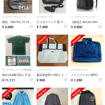
バッグパック/リュック
ビジネスバッグ
バッグパック/リュック
新品 Dell Pro 13-14 Plus EcoLoop バックパック
ビジネスバッグ 黒 デル ラップトップ コンピュータバッグ
【新品】dell pro slim Backpack 15
¥
4,000
¥
7,480
¥
5,000
Tシャツ/カットソー(半袖/袖なし)
トートバッグ
ビジネスバッグ
90s USA製 DELL IT 企業 ロゴ 刺繍 Tシャツ GREEN 緑 L
新品未使用☆DELL トートバック
ノートパソコン用PCバッグ
¥
11,111
¥
500
¥
1,250