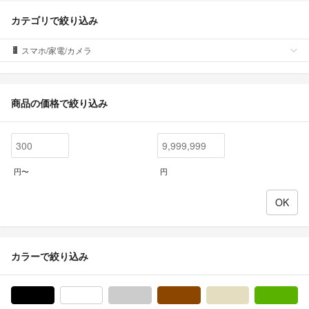
カテゴリで絞り込み
スマホ/家電/カメラ
商品の価格で絞り込み
円〜
円
カラーで絞り込み
ブラック/黒色系
ホワイト/白色系
グレー/灰色系
ブラウン/茶色系
ベージュ系
グ