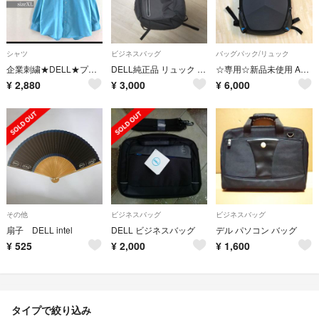
シャツ
ビジネスバッグ
バッグパック/リュック
企業刺繍★DELL★プリントスター★オックスフォードBDシャツ★ワークシャツXL
DELL純正品 リュック バックパック ノートPC専用
☆専用☆新品未使用 ALIENWARE 15 Vindicator バックパック
¥
2,880
¥
3,000
¥
6,000
その他
ビジネスバッグ
ビジネスバッグ
扇子 DELL intel
DELL ビジネスバッグ
デル パソコン バッグ
¥
525
¥
2,000
¥
1,600
タイプで絞り込み