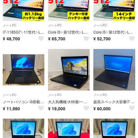
ノートPC
ノートPC
ノートPC
i7-1185G7✨11世代✨Latitude7320✨512G✨ノートパソコン
Core i5✨第12世代✨Latitude5530✨512GB✨ノートパソコン
Core i5✨第12世代✨Latitude5430✨512GB✨ノートパソコン
¥
48,700
¥
65,700
¥
52,700
ノートPC
ノートPC
ノートPC
ノートパソコン i3搭載 Win11 ◆ジャンクでは有りません◆👍直ぐに使えます👍
大人気機種❕大特価❕一台限り❕ DELL i5 メモリ8GB SSD256GB
超高スペック大容量i7 32GB 512GB❗サクサク動く❗ DELL 11世代
¥
11,980
¥
19,000
¥
60,000