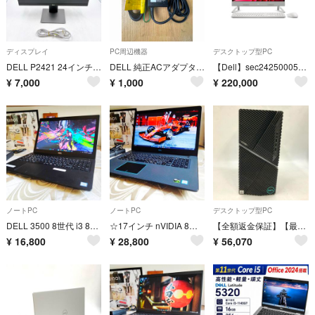
ディスプレイ
PC周辺機器
デスクトップ型PC
DELL P2421 24インチ 液晶モニター 液晶ディスプレイ ノングレア
DELL 純正ACアダプター 19.5v 3.34A HA65NS5-00
【Dell】sec2425000501monojp 24オールインワン 新品！
¥
7,000
¥
1,000
¥
220,000
ノートPC
ノートPC
デスクトップ型PC
DELL 3500 8世代 i3 8145U 8G 256G/SSD NVMe Laitude
☆17インチ nVIDIA 8世代 i5 256G1920x1080 DELL
【全額返金保証】【最速発送】DELL G5 5000 i7-10700KF 16GB M.2 SSD 256GB HDD 2TB RTX 2060 SUPER 美品 動作確認済
¥
16,800
¥
28,800
¥
56,070