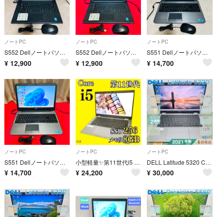
ノートPC
ノートPC
ノートPC
S552 DellノートパソコンSSDメモリ8G高速コンパクトWindows11
S552 DellノートパソコンSSDメモリ8G高速コンパクトWindows11
S551 DellノートパソコンSSD高速WEBカメラWindows11オフィス
¥
12,900
¥
12,900
¥
14,700
ノートPC
ノートPC
ノートPC
S551 DellノートパソコンSSD高速WEBカメラWindows11オフィス
小型軽量✨️第11世代i5 SSD すぐ使える カメラ付きノートパソコン 初心者
DELL Latitude 5320 Core i5 第11世代 メモリ16GB SSD256GB |T1683|
¥
14,700
¥
24,200
¥
30,000