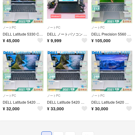
ノートPC
ノートPC
ノートPC
DELL Latitude 5330 Core i7 第12世代 メモリ16GB SSD256GB |T2054|
DELL ノートパソコン Windows11 Office2024 エクセル ワード パワーポイント 14インチ Webカメラ
DELL Precision 5560 Core i9 第11世代 メモリ32GB SSD512GB GeForce A2000
¥
45,000
¥
9,999
¥
105,000
ノートPC
ノートPC
ノートPC
DELL Latitude 5420 第11世代 Core i5 メモリ8GB SSD256GB 2021年製 |T2999|
DELL Latitude 5420 第11世代 Core i5 メモリ8GB SSD256GB 14型 |T3007|
DELL Latitude 5420 第11世代 Core i5 メモリ8GB SSD256GB 2021年製 |T3009|
¥
32,000
¥
33,000
¥
30,000