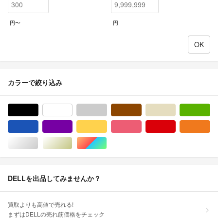
円〜
円
カラーで絞り込み
ブラック/黒色系
ホワイト/白色系
グレー/灰色系
ブラウン/茶色系
ベージュ系
グ
ブルー・ネイビー/青色系
パープル/紫色系
イエロー/黄色系
ピンク/桃色系
レッド/赤色系
オ
シルバー/銀色系
ゴールド/金色系
マルチカラー
DELLを出品してみませんか？
買取よりも高値で売れる!
まずはDELLの売れ筋価格をチェック