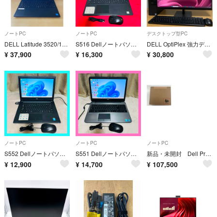
ノートPC
ノートPC
デスクトップ型PC
DELL Latitude 3520/11世代i5/メモリ16GB/office付き ★バッテリー100%
S516 DellノートパソコンSSD第10世代 WEBカメラWindows11
DELL OptiPlex 強力デスクトップ フルセット Win11 強力i5 8Gメモリ 快適NVMeSSD 23.8’モニター
¥
37,900
¥
16,300
¥
30,800
ノートPC
ノートPC
ノートPC
S552 DellノートパソコンSSDメモリ8G高速コンパクトWindows11
S551 DellノートパソコンSSD高速WEBカメラWindows11オフィス
新品・未開封 Dell Pro 13 Plus Laptop Core Ultra 5 メモリ16ＧＢ SSD 512GB
¥
12,900
¥
14,700
¥
107,500