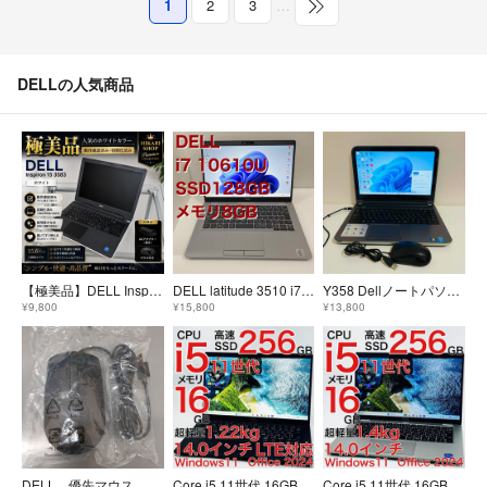
1
2
3
…
DELLの人気商品
【極美品】DELL Inspiron3583 白 AC・マウス付 動作確認済
DELL latitude 3510 i7 10610U メモリ8GB SSD128GB office2024
Y358 Dellノートパソコンi5メモリ8GタッチパネルWin11オフィス付き
¥9,800
¥15,800
¥13,800
DELL 優先マウス cn0rwn6plo3003b60392a04
Core i5 11世代 16GB SSD256GB Windows11 ノートパソコン オフィス付き 14.0インチ
Core i5 11世代 16GB SSD256GB Windows11 ノートパソコン オフィス付き 14.0インチ