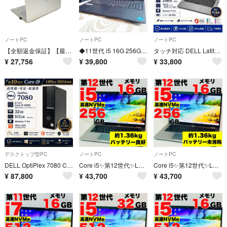
ノートPC
ノートPC
ノートPC
【全額返金保証】【最速発送】DELL Inspiron 5490 P116G001 intel core i5-10210U 8GB M.2 SSD 256GB 91% 美品 動作確認済
◆11世代 i5 16G 256G 1920x1080 DELL 3520
タッチ対応 DELL Latitude 5320 i5-1145G7 16GB SSD256GB Office2024 電池46％
¥
27,756
¥
39,800
¥
33,800
デスクトップ型PC
ノートPC
ノートPC
DELL OptiPlex 7080 Core i9-10900 32GB NVMe512GB Office2024 1
Core i5✨第12世代✨Latitude5430✨256GB✨ノートパソコン
Core i5✨第12世代✨Latitude5430✨256GB✨ノートパソコン
¥
87,800
¥
43,700
¥
43,700