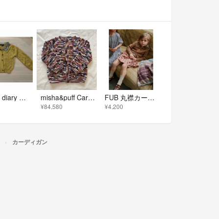
Bonjour diary 刺繍襟 ラメ カーディガン 2Y 海外子供服
misha&puff Cardigan Solstice Space Dye
FUB 丸襟カーディガン 5y
¥84,580
¥4,200
カーディガン