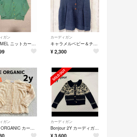
ィガン
カーディガン
CARAMEL ニットカーディガン
キャラメルベビー＆チャイルド アルパカ混カーディガン 6
99
¥
2,300
ィガン
カーディガン
BEBE ORGANIC カーディガン 2y べべオーガニック 美品
Bonjour 2Y カーディガン ニット ボンジュール
80
¥
3,600