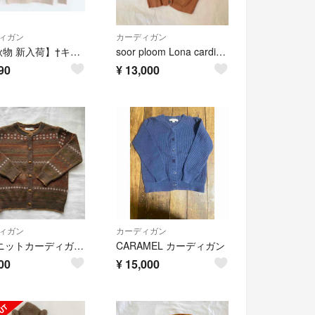
ィガン
カーディガン
【春秋物 新入荷】†キャラメル/CARAMEL†116cm(6) 長袖カーディガン 茶系【中古】子供服 キッズ kids 女の子 春秋 tops 513042
soor ploom Lona cardigan 8-9y
90
¥
13,000
ィガン
カーディガン
june ニットカーディガン 100サイズ
CARAMEL カーディガン
00
¥
15,000