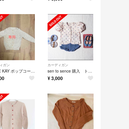
ィガン
カーディガン
JAMIE KAY ポップコーンニット 6Y
sen to sence 購入 トップス サイズ６ 新品
00
¥
3,000