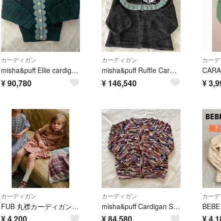
カーディガン
カーディガン
カーデ
misha&puff Ellie cardigan Sage Laurel
misha&puff Ruffle Cardigan Graphite 2017
¥
90,780
¥
146,540
¥
3,9
カーディガン
カーディガン
カーデ
FUB 丸襟カーディガン 5y
misha&puff Cardigan Solstice Space Dye
¥
4,200
¥
84,580
¥
4,1