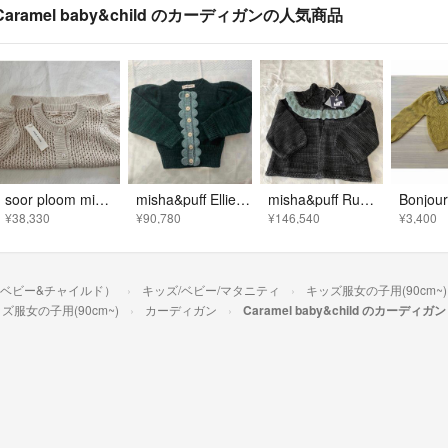
Caramel baby&child のカーディガンの人気商品
soor ploom mimi cardigan 8y
misha&puff Ellie cardigan Sage Laurel
misha&puff Ruffle Cardigan Graphite 2017
¥38,330
¥90,780
¥146,540
¥3,400
ャラメルベビー&チャイルド）
キッズ/ベビー/マタニティ
キッズ服女の子用(90cm~)
ズ服女の子用(90cm~)
カーディガン
Caramel baby&child のカーディガン