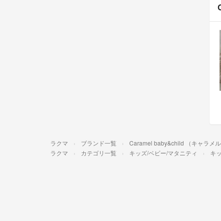
ラクマ
ブランド一覧
Caramel baby&child （キ
ラクマ
カテゴリ一覧
キッズ/ベビー/マタニティ
キッ