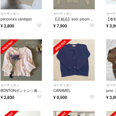
カーディガン
カーディガン
カーデ
penoora's cardigan
【正規品】soor ploom カーディガン 6/7y
¥
2,800
¥
7,900
¥
3,9
カーディガン
カーディガン
カーデ
BONTONボントン｜春色スナップボタン カーディガン130
CARAMEL
¥
2,830
¥
8,500
¥
3,0