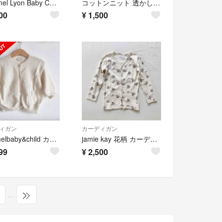
Caramel Lyon Baby Cardigan
コットンニット 透かし編みカーディガン(4Y)
00
¥
1,500
ィガン
カーディガン
caramelbaby&child カーディガン
jamie kay 花柄 カーディガン 3y
99
¥
2,500
…