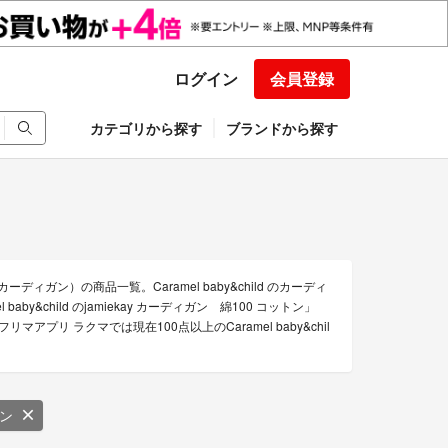
ログイン
会員登録
カテゴリから探す
ブランドから探す
ーディガン）の商品一覧。Caramel baby&child のカーディ
amel baby&child のjamiekay カーディガン 綿100 コットン」
どです。フリマアプリ ラクマでは現在100点以上のCaramel baby&chil
ン