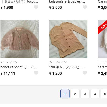
【明日出品終了】tocoto vintage 6y カーディガン グレー
buissoniere & babies ポンポンカーディガン 24m
¥
1,900
¥
2,500
¥
3,0
カーディガン
カーディガン
カーデ
bonet et bonet カーディガン
130 キャラメルベビー&チャイルド カーディガン ベージュ 8 フランス
¥
11,111
¥
1,200
¥
2,4
1
2
3
4
5