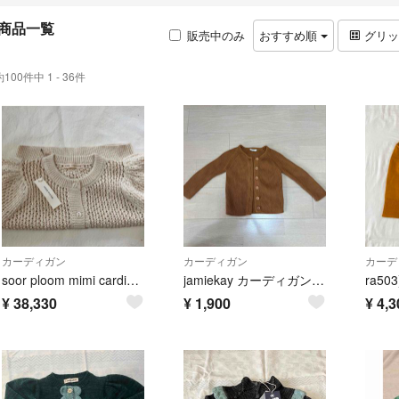
商品一覧
販売中のみ
おすすめ順
グリ
約100件中 1 - 36件
カーディガン
カーディガン
カーデ
soor ploom mimi cardigan 8y
jamiekay カーディガン 綿100 コットン
¥
38,330
¥
1,900
¥
4,3