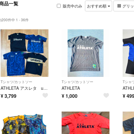
商品一覧
販売中のみ
おすすめ順
グリ
約200件中 1 - 36件
Tシャツ/カットソー
Tシャツ/カットソー
Tシャ
ATHLETA アスレタ umbro アンブロ キッズ 4点 130 140
ATHLETA
¥
3,799
¥
1,000
¥
49