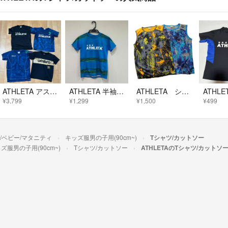
ATHLETA アスレタ umbro アンブロ キッズ 4点 130 140
ATHLETA 半袖 Tシャツ キッズ ジュニア 140㎝
ATHLETA シャツ
¥3,799
¥1,299
¥1,500
¥499
/ベビー/マタニティ
キッズ服男の子用(90cm~)
Tシャツ/カットソー
ズ服男の子用(90cm~)
Tシャツ/カットソー
ATHLETAのTシャツ/カットソ