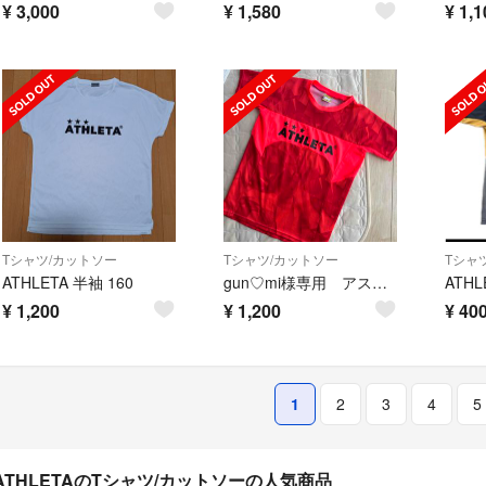
¥
3,000
¥
1,580
¥
1,1
Tシャツ/カットソー
Tシャツ/カットソー
Tシャ
ATHLETA 半袖 160
gun♡mi様専用 アスレタ ATHLETA サッカー Tシャツ 150
¥
1,200
¥
1,200
¥
40
1
2
3
4
5
ATHLETAのTシャツ/カットソーの人気商品