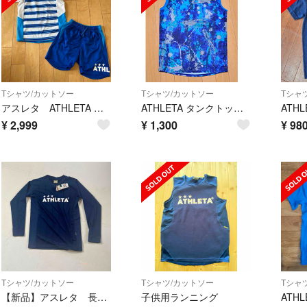
Tシャツ/カットソー
Tシャツ/カットソー
Tシャ
アスレタ ATHLETA 半袖 ハーフパンツ キッズ ジュニア 140㎝ 上下
ATHLETA タンクトップ 140
¥
2,999
¥
1,300
¥
98
Tシャツ/カットソー
Tシャツ/カットソー
Tシャ
【新品】アスレタ 長袖シャツ
子供用ランニング