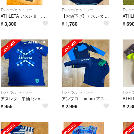
Tシャツ/カットソー
Tシャツ/カットソー
Tシャ
ATHLETA アスレタ ピステ 上下 140
【お値下げ】アスレタ 半袖 Tシャツ リバーシブル
ATH
¥
3,300
¥
1,780
¥
69
Tシャツ/カットソー
Tシャツ/カットソー
Tシャ
アスレタ 半袖Tシャツ 160ネイビー
アンブロ umbro アスレタ ATHLETA 長袖 キッズ ジュニア 160㎝
¥
955
¥
2,999
¥
2,3