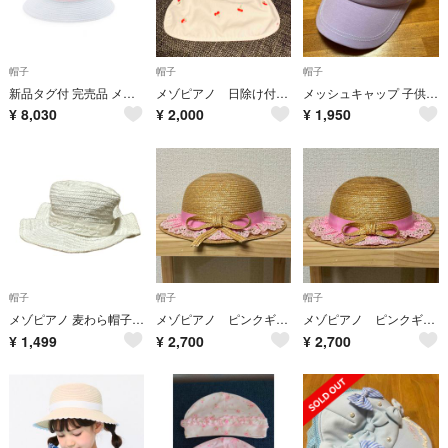
帽子
帽子
帽子
新品タグ付 完売品 メゾピアノ たためるブレードハット 白 ホワイト L
メゾピアノ 日除け付き 帽子
メッシュキャップ 子供 mezzo piano 54〜56センチ 新品タグ付
¥
8,030
¥
2,000
¥
1,950
帽子
帽子
帽子
メゾピアノ 麦わら帽子 ホワイト 48cm 中古品
メゾピアノ ピンクギンガムチェック レース リボン 麦わら帽子 56cm 未使用
メゾピアノ ピンクギンガムチェック レース リボン 麦わら帽子 54cm 未使用
¥
1,499
¥
2,700
¥
2,700