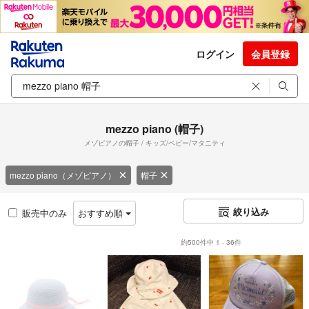
ログイン
会員登録
mezzo piano (帽子)
メゾピアノの帽子 / キッズ/ベビー/マタニティ
mezzo piano（メゾピアノ）
帽子
絞り込み
販売中のみ
おすすめ順
約500件中 1 - 36件