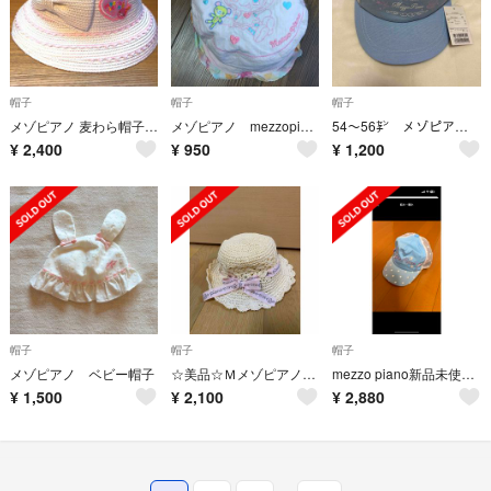
帽子
帽子
帽子
メゾピアノ 麦わら帽子 白 56cm
メゾピアノ mezzopiano 54cm リバーシブル帽子 ハット
54〜56㌢ メゾピアノ キャップ
¥
2,400
¥
950
¥
1,200
帽子
帽子
帽子
メゾピアノ ベビー帽子
☆美品☆Ｍメゾピアノ麦わら帽子白地&ピンクリボン夏ナルミヤ５４〜５６㎝
mezzo piano新品未使用キャップM
¥
1,500
¥
2,100
¥
2,880