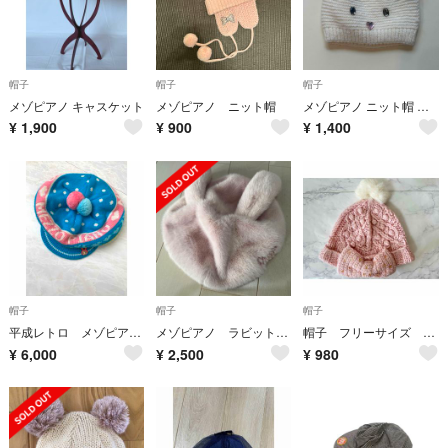
帽子
帽子
帽子
メゾピアノ キャスケット
メゾピアノ ニット帽
メゾピアノ ニット帽 くまさん 44〜46cm
¥
1,900
¥
900
¥
1,400
帽子
帽子
帽子
平成レトロ メゾピアノ レア ベリエちゃん ニット帽 帽子
メゾピアノ ラビットベレー帽
帽子 フリーサイズ 54〜56㎝ 難あり ニット帽 ピンク メゾピアノ
¥
6,000
¥
2,500
¥
980