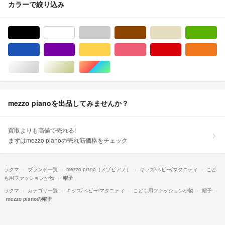
カラーで絞り込み
ブラック/黒色系
ホワイト/白色系
グレー/灰色系
ブラウン/茶色系
ベージュ系
グ
ブルー・ネイビー/青色系
パープル/紫色系
イエロー/黄色系
ピンク/桃色系
レッド/赤色系
オ
シルバー/銀色系
ゴールド/金色系
マルチカラー
mezzo pianoを出品してみませんか？
買取よりも高値で売れる!
まずはmezzo pianoの売れ筋価格をチェック
ラクマ
ブランド一覧
mezzo piano（メゾピアノ）
キッズ/ベビー/マタニティ
こど
も用ファッション小物
帽子
ラクマ
カテゴリ一覧
キッズ/ベビー/マタニティ
こども用ファッション小物
帽子
mezzo pianoの帽子