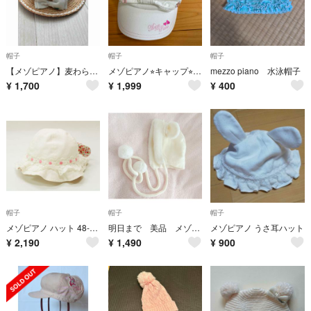
帽子
帽子
帽子
【メゾピアノ】麦わら帽子 50～52㎝ 女の子
メゾピアノ⭐︎キャップ⭐︎帽子⭐︎
mezzo piano 水泳帽子
¥
1,700
¥
1,999
¥
400
帽子
帽子
帽子
メゾピアノ ハット 48-50cm(S) キッズ 女児 白【中古】▲
明日まで 美品 メゾピアノ ボンネット うさ耳 リボン ベビー 帽子
メゾピアノ うさ耳ハット
¥
2,190
¥
1,490
¥
900