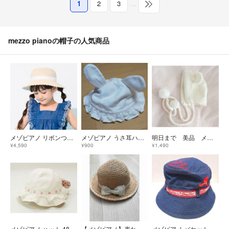
1
2
3
…
mezzo pianoの帽子の人気商品
メゾピアノ リボンつきブレードハット 薄ベージュ Mサイズ 帽子 麦わら帽子
メゾピアノ うさ耳ハット
明日まで 美品 メゾピアノ ボンネット うさ耳 リボン ベビー 帽子
¥4,590
¥900
¥1,490
メゾピアノ ハット 48-50cm(S) キッズ 女児 白【中古】▲
【メゾピアノ】麦わら帽子 50～52㎝ 女の子
メゾピアノ バケットハット①