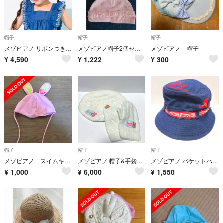
帽子
帽子
帽子
メゾピアノ リボンつきブレードハット 薄ベージュ Mサイズ 帽子 麦わら帽子
メゾピアノ帽子2個セット
メゾピアノ 帽子
¥
4,590
¥
1,222
¥
300
帽子
帽子
帽子
メゾピアノ スイムキャップ
メゾピアノ 帽子&手袋セット①
メゾピアノ バケットハット①
¥
1,000
¥
6,000
¥
1,550