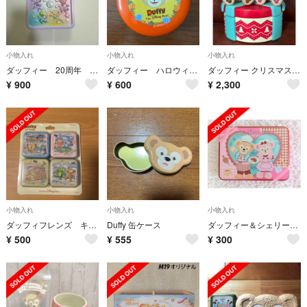
小物入れ
小物入れ
小物入れ
ダッフィー 20周年 カラフルハピネス 空缶
ダッフィー ハロウィン缶🎃
ダッフィー クリスマス 小物入れ フィギュアリン
¥
900
¥
600
¥
2,300
小物入れ
小物入れ
小物入れ
ダッフィフレンズ キャンディ空き缶
Duffy 缶ケース
ダッフィー＆シェリーメイ 空き缶
¥
500
¥
555
¥
300