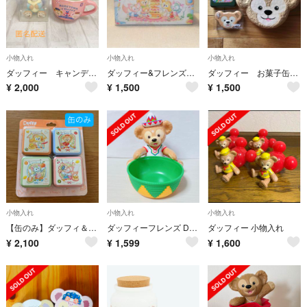
小物入れ
小物入れ
小物入れ
ダッフィー キャンディーケース マグカップ
ダッフィー&フレンズのワンダフルキッチン♡レザー調スタンドボックス♪
ダッフィー お菓子缶、お菓子箱
¥
2,000
¥
1,500
¥
1,500
小物入れ
小物入れ
小物入れ
【缶のみ】ダッフィ＆フレンズ キャンディ缶 ワンダフルキッチン
ダッフィーフレンズ Duffy スーベニア デザートケース サルアミ ミゲル
ダッフィー 小物入れ
¥
2,100
¥
1,599
¥
1,600