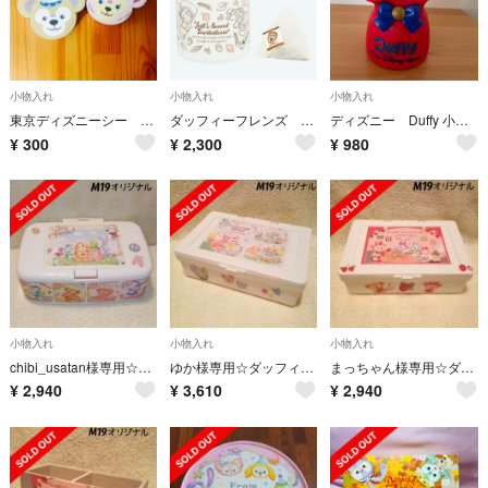
小物入れ
小物入れ
小物入れ
東京ディズニーシー ダッフィー シェリーメイ 紙製 小物入れ
ダッフィーフレンズ 紅茶 ガラス瓶 新品 最新作 送料込み
ディズニー Duffy 小物入れ フィギュア
¥
300
¥
2,300
¥
980
小物入れ
小物入れ
小物入れ
chibi_usatan様専用☆ダッフィー♪ウェットティッシュケース＆綿棒ケース
ゆか様専用☆ダッフィー♪マスクケース＆レザー調ボックス＆パスケース♡3点セット
まっちゃん様専用☆ダッフィー＆フレンズ♡収納ボックス2点セット♪マスクケース
¥
2,940
¥
3,610
¥
2,940