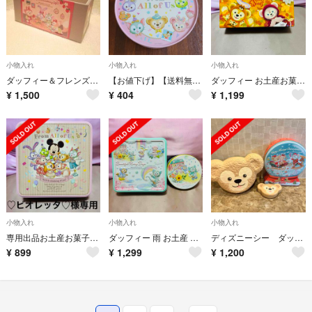
小物入れ
小物入れ
小物入れ
ダッフィー＆フレンズのハートフェルトストロベリーギフト♡レザー調スタンドボックス
【お値下げ】【送料無料】ダッフィーフレンズ 空箱のみ
ダッフィー お土産お菓子箱 紙製 シェリーメイ ステラルー ジェラトーニ
¥
1,500
¥
404
¥
1,199
小物入れ
小物入れ
小物入れ
専用出品お土産お菓子缶 ジェラトーニ シェリーメイ ステラルー クッキーアン
ダッフィー 雨 お土産 お菓子缶セット シェリーメイ ジェラトーニ ステラルー
ディズニーシー ダッフィー ケース 空箱 ダンボ
¥
899
¥
1,299
¥
1,200