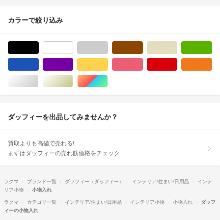
カラーで絞り込み
ブラック/黒色系
ホワイト/白色系
グレー/灰色系
ブラウン/茶色系
ベージュ系
グ
ブルー・ネイビー/青色系
パープル/紫色系
イエロー/黄色系
ピンク/桃色系
レッド/赤色系
オ
シルバー/銀色系
ゴールド/金色系
マルチカラー
ダッフィーを出品してみませんか？
買取よりも高値で売れる!
まずはダッフィーの売れ筋価格をチェック
ラクマ
ブランド一覧
ダッフィー（ダッフィー）
インテリア/住まい/日用品
インテ
リア小物
小物入れ
ラクマ
カテゴリ一覧
インテリア/住まい/日用品
インテリア小物
小物入れ
ダッフ
ィーの小物入れ