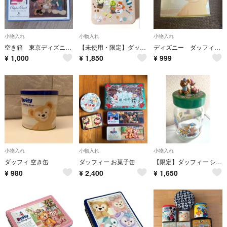
小物入れ
小物入れ
小物入れ
空き箱 東京ディズニーシー ダッフィー
【未使用・限定】ダッフィー&フレンズ 缶 チョコレート ディズニーシー
ディズニー ダッフィフレンズ チョコレートクランチミニ缶
¥
1,000
¥
1,850
¥
999
小物入れ
小物入れ
小物入れ
ダッフィ 空き缶
ダッフィー お菓子缶
【限定】ダッフィー シェリーメイ スプリングヴォヤッジ ガラス瓶 小物入れ
¥
980
¥
2,400
¥
1,650